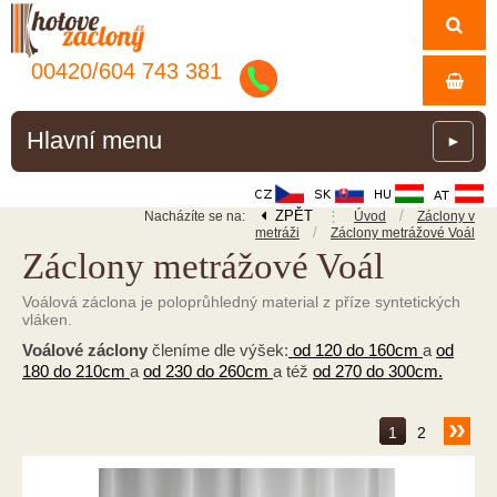
00420/
604
743
381
Hlavní menu
►
ZPĚT
⋮
/
Nacházíte se na:
Úvod
Záclony v
/
metráži
Záclony metrážové Voál
Záclony metrážové Voál
Voálová záclona je poloprůhledný material z příze syntetických
vláken.
Voálové záclony
členíme dle výšek:
od 120 do 160cm
a
od
180 do 210cm
a
od 230 do 260cm
a též
od 270 do 300cm.
1
2