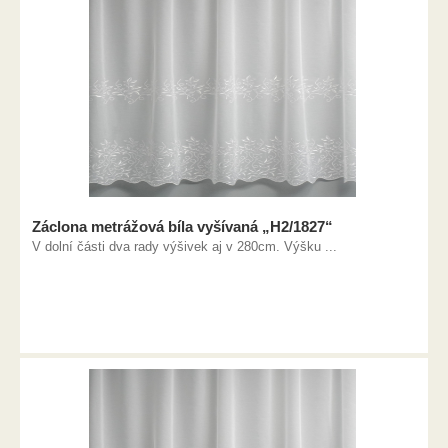
Záclona metrážová bíla vyšívaná „H2/1827“
V dolní části dva rady výšivek aj v 280cm. Výšku ...