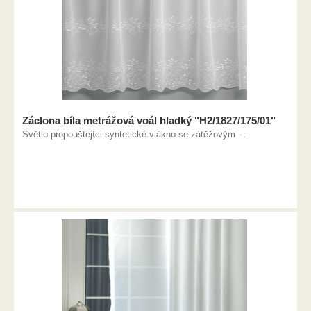
Záclona bíla metrážová voál hladký "H2/1827/175/01"
Světlo propouštejíci syntetické vlákno se zátěžovým ...