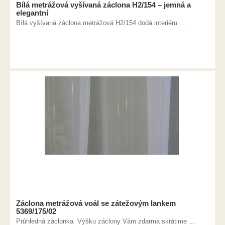
Bílá metrážová vyšívaná záclona H2/154 – jemná a
elegantní
Bílá vyšívaná záclona metrážová H2/154 dodá interiéru ...
Záclona metrážová voál se zátežovým lankem
5369/175/02
Průhledná záclonka. Výšku záclony Vám zdarma skrátime ...