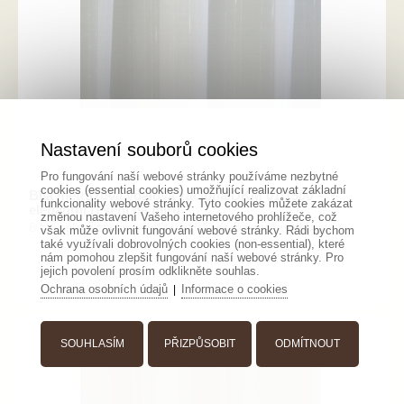
Nastavení souborů cookies
Pro fungování naší webové stránky používáme nezbytné
cookies (essential cookies) umožňující realizovat základní
Bílá metrážová voálová záclona DKM 01/1500 –
funkcionality webové stránky. Tyto cookies můžete zakázat
elegantní řešení na míru
změnou nastavení Vašeho internetového prohlížeče, což
Bílá voálová záclona DKM 01/1500 dodá interiéru lehkost, ...
však může ovlivnit fungování webové stránky. Rádi bychom
také využívali dobrovolných cookies (non-essential), které
nám pomohou zlepšit fungování naší webové stránky. Pro
jejich povolení prosím odklikněte souhlas.
Ochrana osobních údajů
Informace o cookies
|
SOUHLASÍM
PŘIZPŮSOBIT
ODMÍTNOUT