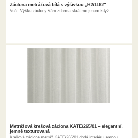
Záclona metrážová bílá s výšivkou „H2/1182“
Voál. Výšku záclony Vám zdarma skrátime jenom když ...
Metrážová krešová záclona KATE/265/01 – elegantní,
jemně texturovaná
Krešová záclona metráž KATE/265/01 dodá interiéru jemnou ...