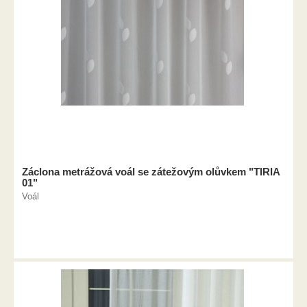
Záclona metrážová voál se zátežovým olůvkem "TIRIA
01"
Voál