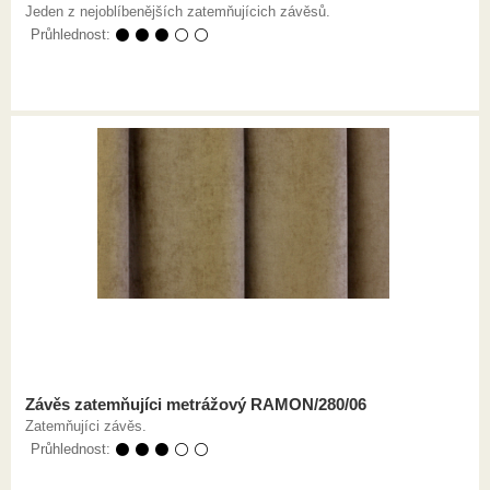
Jeden z nejoblíbenějších zatemňujícich závěsů.
Průhlednost:
⚫ ⚫ ⚫ ⚪ ⚪
Závěs zatemňujíci metrážový RAMON/280/06
Zatemňujíci závěs.
Průhlednost:
⚫ ⚫ ⚫ ⚪ ⚪