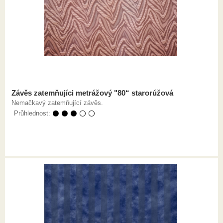
Závěs zatemňujíci metrážový "80“ starorúžová
Nemačkavý zatemňující závěs.
Průhlednost:
⚫ ⚫ ⚫ ⚪ ⚪