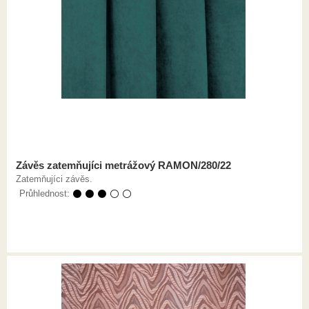
Závěs zatemňujíci metrážový RAMON/280/22
Zatemňujíci závěs.
Průhlednost:
⚫ ⚫ ⚫ ⚪ ⚪