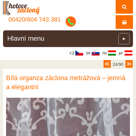
00420/
604
743
381
Hlavní menu
►
24/90
Bílá organza záclona metrážová – jemná
a elegantní