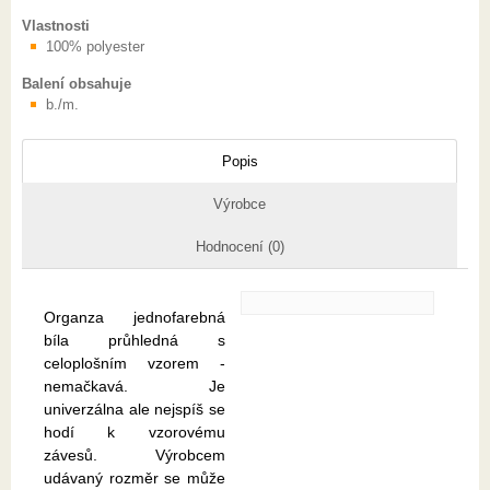
Vlastnosti
100% polyester
Balení obsahuje
b./m.
Popis
Výrobce
Hodnocení (0)
Organza jednofarebná
bíla průhledná s
celoplošním vzorem -
nemačkavá. Je
univerzálna ale nejspíš se
hodí k vzorovému
závesů. Výrobcem
udávaný rozměr se může