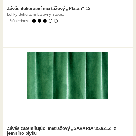
Závěs dekorační mertážový „Platan“ 12
Lehký dekorační barevný závěs.
Průhlednost:
⚫ ⚫ ⚫ ⚪ ⚪
Závěs zatemňujúci metrážový „SAVARIA/150/212" z
jemního plyšu