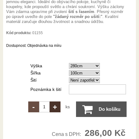
jemnou eleganci. Ideální do obývacího pokoje, kuchyně či
koupelny, kde propouští světlo a chrání soukromí. Výšku záclony
Vám zdarma upravíme při zvolení
šití s řasením
. Přesný rozměr
po úpravě uveďte do pole
"žádaný rozměr po ušití:"
. Kvalitní
materiál zaručuje dlouhou životnost a snadnou údržbu.
Kód produktu:
01155
Dostupnost:
Objednávka na míru
Výška
Šířka
Šití
Poznámka k šití
-
+
ks
Do košíku
286,00 Kč
Cena s DPH: