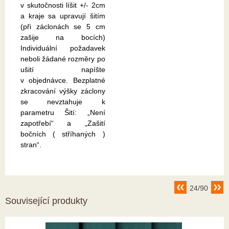
v skutočnosti líšit +/- 2cm
a kraje sa upravují šitím
(při záclonách se 5 cm
zašije na bocích)
Individuální požadavek
neboli žádané rozměry po
ušití napíšte
v objednávce. Bezplatné
zkracování výšky záclony
se nevztahuje k
parametru Šití: „Není
zapotřebí“ a „Zašití
bočních ( stříhaných )
stran“.
24/90
Související produkty