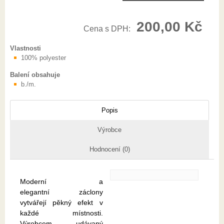
200,00 Kč
Cena s DPH:
Vlastnosti
100% polyester
Balení obsahuje
b./m.
Popis
Výrobce
Hodnocení (0)
Moderní a
elegantní záclony
vytvářejí pěkný efekt v
každé místnosti.
Výrobcem udávaný