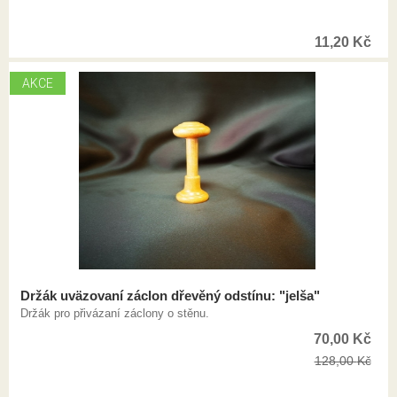
11,20
Kč
AKCE
Držák uväzovaní záclon dřevěný odstínu: "jelša"
Držák pro přivázaní záclony o stěnu.
70,00
Kč
128,00
Kč