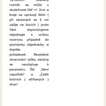
rozměr sa může v
skutečnosti líšiť +/- 2cm a
kraje sa upravují šitím (
při záclonách se 5 cm
zašije na bocích ) proto
Vám doporúčujeme
objednejte s určitou
rezervou případně do
poznámky objednávky si
dopište
požadavek. Bezplatné
zkracování výšky záclony
se nevztahuje k
parametru Šití: „Není
zapotřebí“ a „Zašití
bočních ( stříhaných )
stran“.