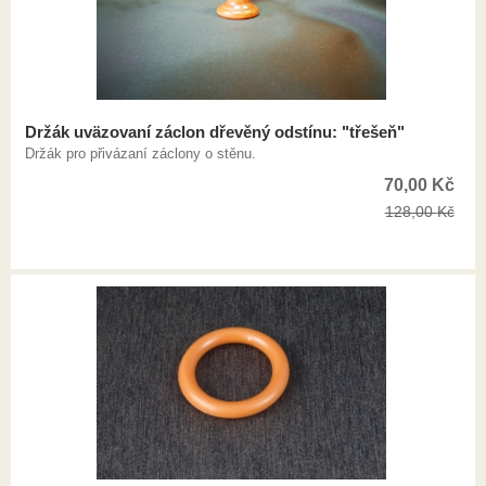
Držák uväzovaní záclon dřevěný odstínu: "třešeň"
Držák pro přivázaní záclony o stěnu.
70,00
Kč
128,00
Kč