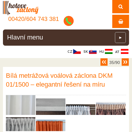
00420/
604
743
381
Hlavní menu
►
35/90
Bílá metrážová voálová záclona DKM
01/1500 – elegantní řešení na míru