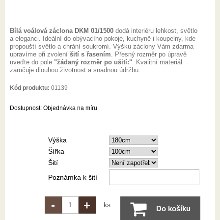
Bílá voálová záclona DKM 01/1500
dodá interiéru lehkost, světlo
a eleganci. Ideální do obývacího pokoje, kuchyně i koupelny, kde
propouští světlo a chrání soukromí. Výšku záclony Vám zdarma
upravíme při zvolení
šití s řasením
. Přesný rozměr po úpravě
uveďte do pole
"žádaný rozměr po ušití:"
. Kvalitní materiál
zaručuje dlouhou životnost a snadnou údržbu.
Kód produktu:
01139
Dostupnost:
Objednávka na míru
Výška
Šířka
Šití
Poznámka k šití
-
+
ks
Do košíku