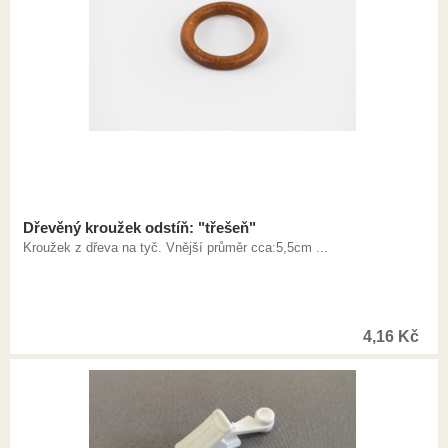
Dřevěný kroužek odstíň: "třešeň"
Kroužek z dřeva na tyč. Vnější průměr cca:5,5cm ...
4,16
Kč