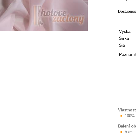
Dostupnos
Výška
Šířka
Šití
Poznámka
Vlastnost
100% 
Balení o
b./m.