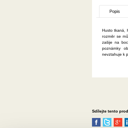
Popis
Husto tkaná,
rozměr se můž
zašije na bo
poznámky obj
nevztahuje k p
Sdílejte tento pro