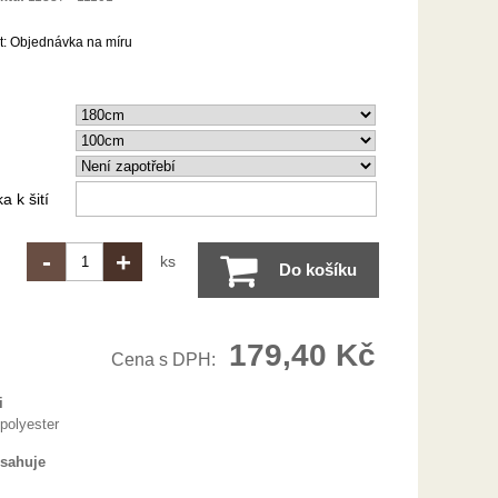
t:
Objednávka na míru
 k šití
-
+
ks
Do košíku
179,40 Kč
Cena s DPH:
i
polyester
bsahuje