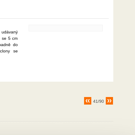
m udávaný
ch se 5 cm
ipadně do
clony se
41/90