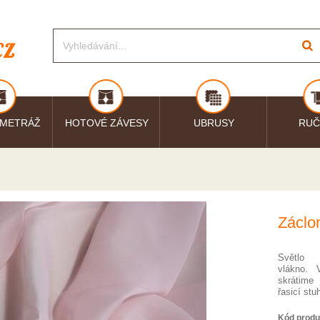
 METRÁŽ
HOTOVÉ ZÁVESY
UBRUSY
RUČ
Záclo
Světlo 
vlákno.
skrátime 
řasicí st
Kód produ