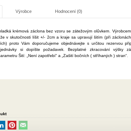
Výrobce
Hodnocení (0)
 hladká krémová záclona bez vzoru se zátežovým olůvkem. Výrobce
e v skutočnosti líšit +/- 2cm a kraje sa upravují šitím (při zácloná
cích) proto Vám doporučujeme objednávejte s určitou rezervou př
ednávky si dopíšte požadavek. Bezplatné zkracování výšky zá
arametru Šití: „Není zapotřebí“ a „Zašití bočních ( stříhaných ) stran“.
dukt