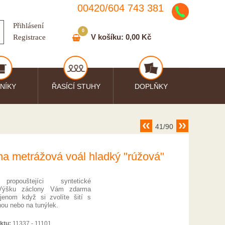
00420/
604
743
381
Přihlásení
0
V košíku:
0,00 Kč
Registrace
NÍKY
ŘASÍCÍ STUHY
DOPLŇKY
41/90
na metrážová voál hladký "rúžová"
propouštejíci syntetické
 Výšku záclony Vám zdarma
jenom když si zvolíte šití s
uhou nebo na tunýlek.
ktu:
11337 - 11101