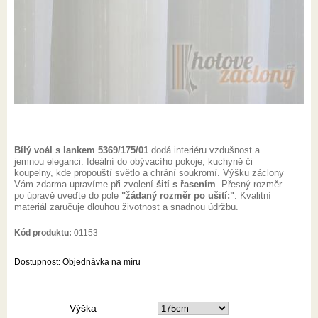
Bílý voál s lankem 5369/175/01
dodá interiéru vzdušnost a
jemnou eleganci. Ideální do obývacího pokoje, kuchyně či
koupelny, kde propouští světlo a chrání soukromí. Výšku záclony
Vám zdarma upravíme při zvolení
šití s řasením
. Přesný rozměr
po úpravě uveďte do pole
"žádaný rozměr po ušití:"
. Kvalitní
materiál zaručuje dlouhou životnost a snadnou údržbu.
Kód produktu:
01153
Dostupnost:
Objednávka na míru
Výška