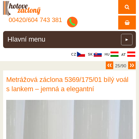
00420/
604
743
381
Hlavní menu
►
25/90
Metrážová záclona 5369/175/01 bílý voál
s lankem – jemná a elegantní