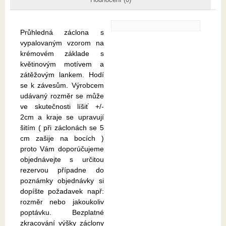
Průhledná záclona s
vypalovaným vzorom na
krémovém základe s
květinovým motívem a
zátěžovým lankem. Hodí
se k závesům. Výrobcem
udávaný rozměr se může
ve skutečnosti líšiť +/-
2cm a kraje se upravují
šitím ( při záclonách se 5
cm zašije na bocích )
proto Vám doporúčujeme
objednávejte s určitou
rezervou případne do
poznámky objednávky si
dopíšte požadavek např:
rozměr nebo jakoukoliv
poptávku. Bezplatné
zkracování výšky záclony