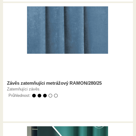
Závěs zatemňujíci metrážový RAMON/280/25
Zatemňujíci závěs.
Průhlednost:
⚫ ⚫ ⚫ ⚪ ⚪