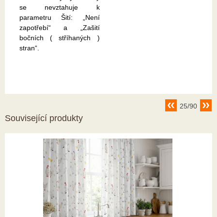
se nevztahuje k
parametru Šití: „Není
zapotřebí“ a „Zašití
bočních ( stříhaných )
stran“.
25/90
Související produkty