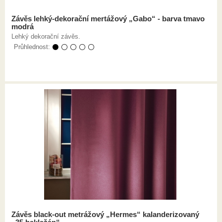
Závěs lehký-dekorační mertážový „Gabo“ - barva tmavo
modrá
Lehký dekorační závěs.
Průhlednost:
⚫ ⚪ ⚪ ⚪ ⚪
Závěs black-out metrážový „Hermes“ kalanderizovaný