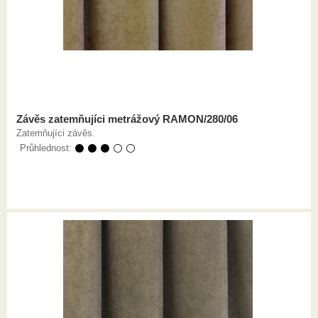
Závěs zatemňujíci metrážový RAMON/280/06
Zatemňujíci závěs.
Průhlednost:
⚫ ⚫ ⚫ ⚪ ⚪