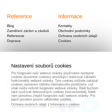
Reference
Informace
Blog
Kontakty
Zaměření záclon a závěsů
Obchodní podmínky
Referencie
Ochrana osobních údajů
Doprava
Cookies
Nastavení souborů cookies
Adresa
Kontakty
Pro fungování naší webové stránky používáme nezbytné
cookies (essential cookies) umožňující realizovat základní
OD - Mladosť
00420/
604
743 381
funkcionality webové stránky. Tyto cookies můžete zakázat
Hlavná 951
změnou nastavení Vašeho internetového prohlížeče, což
alebo na mailovej adrese
však může ovlivnit fungování webové stránky. Rádi bychom
Galanta 924 01, Slovensko
info@hotovezaclony.cz
také využívali dobrovolných cookies (non-essential), které
nám pomohou zlepšit fungování naší webové stránky. Pro
jejich povolení prosím odklikněte souhlas.
Ochrana osobních údajů
Informace o cookies
|