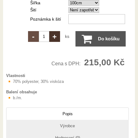
Šířka
Šití
Poznámka k šití
-
+
ks
Do košíku
215,00 Kč
Cena s DPH:
Vlastnosti
70% polyester, 30% viskóza
Balení obsahuje
b./m.
Popis
Výrobce
Hodnocení (0)