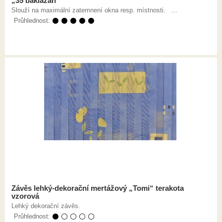
„35 baklažán“
Slouží na maximální zatemnení okna resp. místnosti. ...
Průhlednost:
⚫ ⚫ ⚫ ⚫ ⚫
Závěs lehký-dekorační mertážový „Tomi“ terakota
vzorová
Lehký dekorační závěs.
Průhlednost:
⚫ ⚪ ⚪ ⚪ ⚪