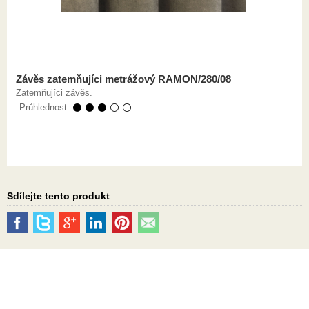
Závěs zatemňujíci metrážový RAMON/280/08
Zatemňujíci závěs.
Průhlednost:
⚫ ⚫ ⚫ ⚪ ⚪
Sdílejte tento produkt