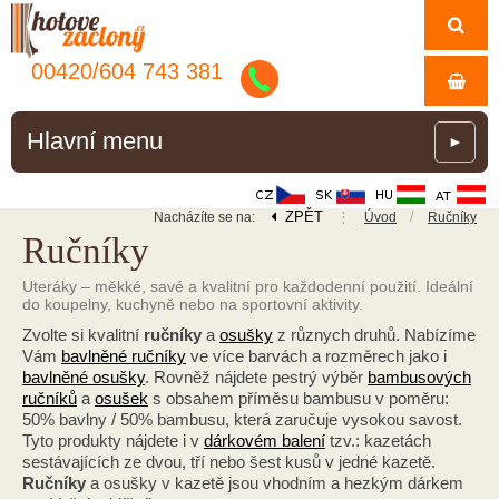
00420/
604
743
381
Hlavní menu
►
ZPĚT
⋮
/
Nacházíte se na:
Úvod
Ručníky
Ručníky
Uteráky – měkké, savé a kvalitní pro každodenní použití. Ideální
do koupelny, kuchyně nebo na sportovní aktivity.
Zvolte si kvalitní
ručníky
a
osušky
z různych druhů. Nabízíme
Vám
bavlněné ručníky
ve více barvách a rozměrech jako i
bavlněné osušky
. Rovněž nájdete pestrý výběr
bambusových
ručníků
a
osušek
s obsahem příměsu bambusu v poměru:
50% bavlny / 50% bambusu, která zaručuje vysokou savost.
Tyto produkty nájdete i v
dárkovém balení
tzv.: kazetách
sestávajících ze dvou, tří nebo šest kusů v jedné kazetě.
Ručníky
a osušky v kazetě jsou vhodním a hezkým dárkem