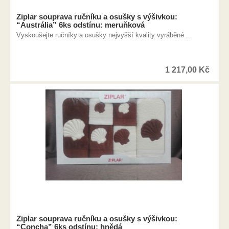
Ziplar souprava ručníku a osušky s výšivkou:
“Austrália” 6ks odstínu: meruňková
Vyskoušejte ručníky a osušky nejvyšší kvality vyráběné ...
1 217,00
Kč
Ziplar souprava ručníku a osušky s výšivkou:
“Concha” 6ks odstínu: hnědá