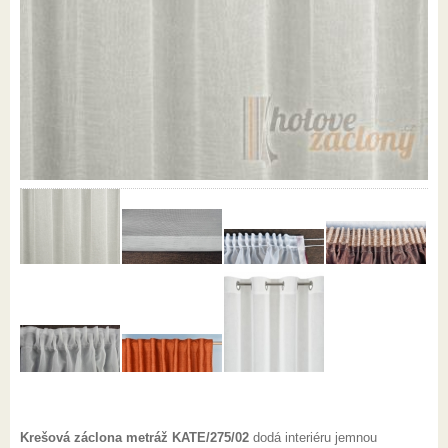
Krešová záclona metráž KATE/275/02
dodá interiéru jemnou