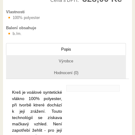
Cena s DPH:
Vlastnosti
100% polyester
Balení obsahuje
b./m.
Popis
Výrobce
Hodnocení (0)
Kreš je voálové syntetické
vlákno 100% polyester,
při tvorbě ktreré dochází
k její zrážení. Touto
technológií se získava
mačkavý vzhled. Není
zapotřebí žehlit - pro její