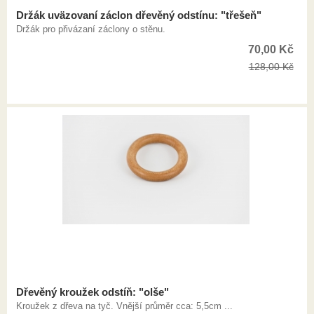
Držák uväzovaní záclon dřevěný odstínu: "třešeň"
Držák pro přivázaní záclony o stěnu.
70,00
Kč
128,00
Kč
Dřevěný kroužek odstíň: "olše"
Kroužek z dřeva na tyč. Vnější průměr cca: 5,5cm ...