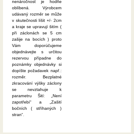
nenáročnosť je hodňe
oblíbená. Výrobcem
udávaný rozměr se může
v skutečnosti líšit +/- 2cm
a kraje se upravují šitím (
při záclonách se 5 cm
zašije na bocích ) proto
Vám doporúčujeme
objednávejte s určitou
rezervou případne do
poznámky objednávky si
dopíšte požadavek např.:
rozměr. Bezplatné
zkracování výšky záclony
se nevztahuje k
parametru Šití: „Není
zapotřebí“ a „Zašití
bočních ( stříhaných )
stran“.