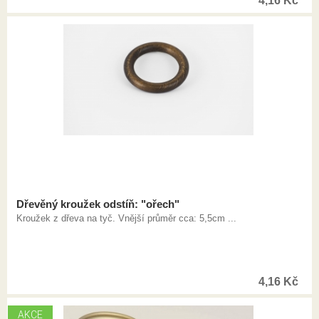
4,16
Kč
Dřevěný kroužek odstíň: "ořech"
Kroužek z dřeva na tyč. Vnější průměr cca: 5,5cm ...
4,16
Kč
AKCE