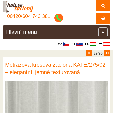
00420/
604
743
381
Hlavní menu
►
29/90
Metrážová krešová záclona KATE/275/02
– elegantní, jemně texturovaná