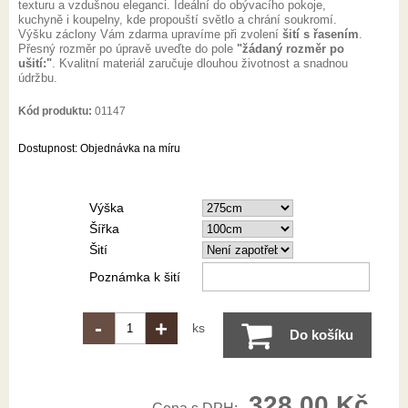
texturu a vzdušnou eleganci. Ideální do obývacího pokoje,
kuchyně i koupelny, kde propouští světlo a chrání soukromí.
Výšku záclony Vám zdarma upravíme při zvolení
šití s řasením
.
Přesný rozměr po úpravě uveďte do pole
"žádaný rozměr po
ušití:"
. Kvalitní materiál zaručuje dlouhou životnost a snadnou
údržbu.
Kód produktu:
01147
Dostupnost:
Objednávka na míru
Výška
Šířka
Šití
Poznámka k šití
-
+
ks
Do košíku
328,00 Kč