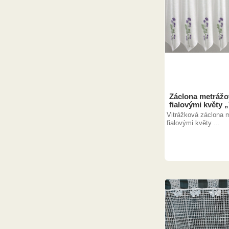
Záclona metrážov
fialovými květy 
Vitrážková záclona m
fialovými květy ...