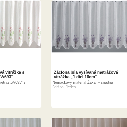
á vitrážka s
Záclona bíla vyšívaná metrážová
„V/693“
vitrážka „1 diel 16cm“
etráž „V/693“ s
Nemačkavý materiál Žakár – snadná
údržba. Jeden ...