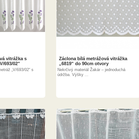
á vitrážka s
Záclona bílá metrážová vitrážka
„V/693/02“
„6819“ do 90cm otvory
etráž „V/693/02“ s
Nekrčivý materiál Žakár – jednoduchá
údržba. Výšky ...