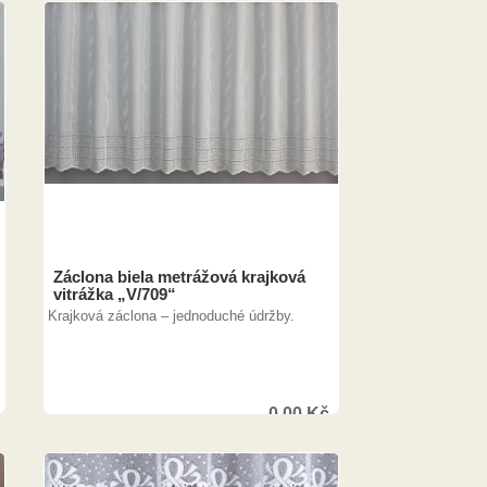
Záclona biela metrážová krajková
vitrážka „V/709“
Krajková záclona – jednoduché údržby.
0,00
Kč