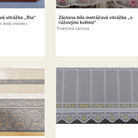
á vitrážka „Ria“
Záclona bíla metrážová vitrážka „s
rúžovými květmi“
 dodá interiéru
Praktická záclona