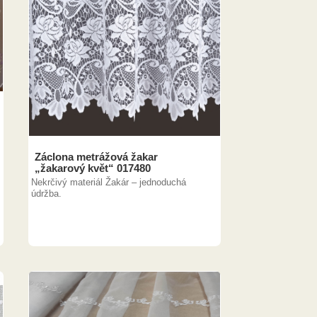
Záclona metrážová žakar
„žakarový květ“ 017480
Nekrčivý materiál Žakár – jednoduchá
údržba.