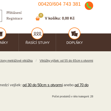
00420/
604
743
381
Přihlásení
0
V košíku:
0,00 Kč
Registrace
NÍKY
ŘASÍCÍ STUHY
DOPLŇKY
/
clony metrážové vitrážka
Vitrážky výšek: od 55 do 65cm s otvormi
medzí vejšek:
od 30 do 50cm s otvormi
anebo
od 70 do
Počet produktů v této kategorii: 28