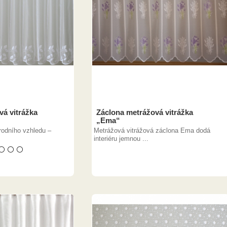
vá vitrážka
Záclona metrážová vitrážka
„Ema“
írodního vzhledu –
Metrážová vitrážová záclona Ema dodá
interiéru jemnou ...
⚪ ⚪ ⚪