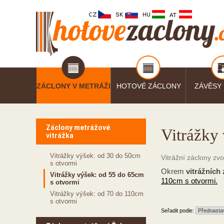
ZÁCLONY V METRÁŽI
HOTOVÉ ZÁCLONY
ZÁVĚSY
Záclony metrážové
Vitrážky
vitrážka
Vitrážky výšek: od 30 do 50cm
Vitrážní záclony z
s otvormi
Okrem
vitrážních
Vitrážky výšek: od 55 do 65cm
110cm s otvormi.
s otvormi
Vitrážky výšek: od 70 do 110cm
s otvormi
Seřadit podle: