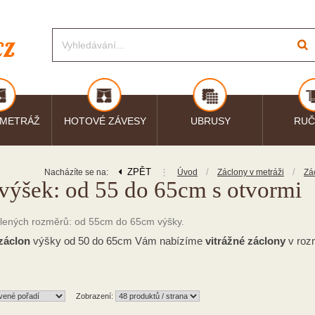
 METRÁŽ
HOTOVÉ ZÁVESY
UBRUSY
RUČ
ZPĚT
⋮
/
/
Nacházíte se na:
Úvod
Záclony v metráži
Zá
 výšek: od 55 do 65cm s otvormi
volených rozměrů: od 55cm do 65cm výšky.
 záclon
výšky od 50 do 65cm Vám nabízíme
vitrážné záclony
v roz
Zobrazení: