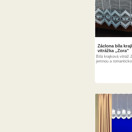
Záclona bíla kra
vitrážka „Zora“
Bílá krajková vitráž 
jemnou a romantickou