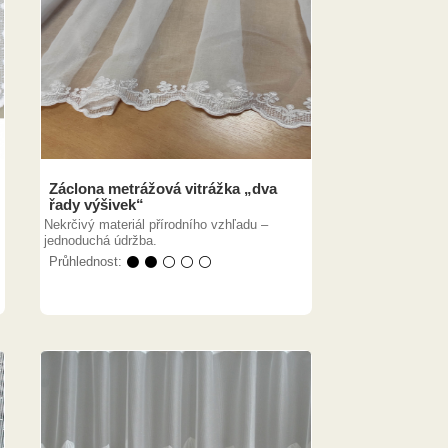
Záclona metrážová vitrážka „dva
řady výšivek“
Nekrčivý materiál přírodního vzhľadu –
jednoduchá údržba.
Průhlednost:
⚫ ⚫ ⚪ ⚪ ⚪