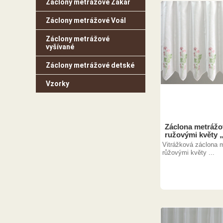
Záclony metrážové Žakar
Záclony metrážové Voál
Záclony metrážové
vyšívané
Záclony metrážové detské
Vzorky
Záclona metrážov
ružovými květy 
Vitrážková záclona m
růžovými květy ...