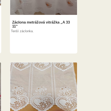
Záclona metrážová vitrážka „A 33
11“
Tenší záclonka.