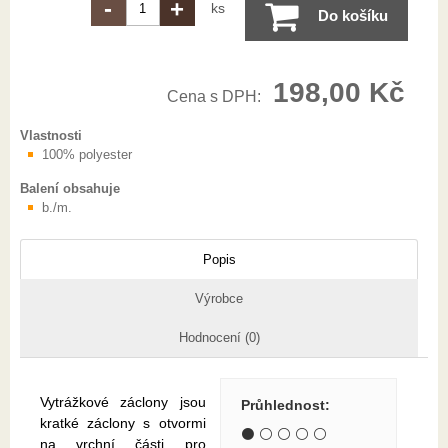
-
+
ks
Do košíku
198,00 Kč
Cena s DPH:
Vlastnosti
100% polyester
Balení obsahuje
b./m.
Popis
Výrobce
Hodnocení (0)
Vytrážkové záclony jsou
Průhlednost
:
kratké záclony s otvormi
⚫ ⚪ ⚪ ⚪ ⚪
na vrchní části pro