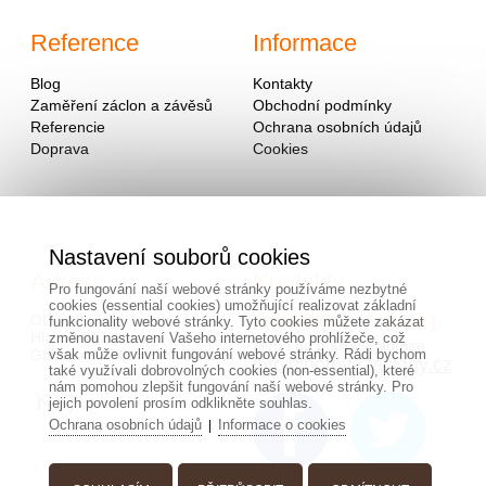
Reference
Informace
Blog
Kontakty
Zaměření záclon a závěsů
Obchodní podmínky
Referencie
Ochrana osobních údajů
Doprava
Cookies
Nastavení souborů cookies
Adresa
Kontakty
Pro fungování naší webové stránky používáme nezbytné
cookies (essential cookies) umožňující realizovat základní
OD - Mladosť
00420/
604
743 381
funkcionality webové stránky. Tyto cookies můžete zakázat
Hlavná 951
změnou nastavení Vašeho internetového prohlížeče, což
alebo na mailovej adrese
Galanta 924 01, Slovensko
však může ovlivnit fungování webové stránky. Rádi bychom
info@hotovezaclony.cz
také využívali dobrovolných cookies (non-essential), které
nám pomohou zlepšit fungování naší webové stránky. Pro
jejich povolení prosím odklikněte souhlas.
Ochrana osobních údajů
Informace o cookies
|