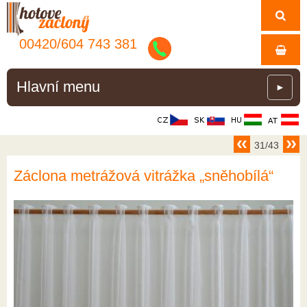
00420/
604
743
381
Hlavní menu
►
31/43
Záclona metrážová vitrážka „sněhobílá“