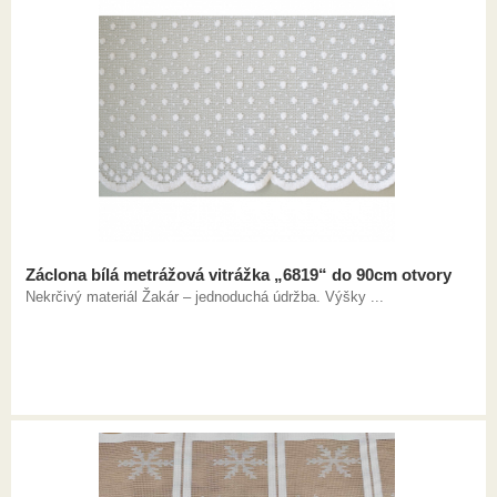
Záclona bílá metrážová vitrážka „6819“ do 90cm otvory
Nekrčivý materiál Žakár – jednoduchá údržba. Výšky ...