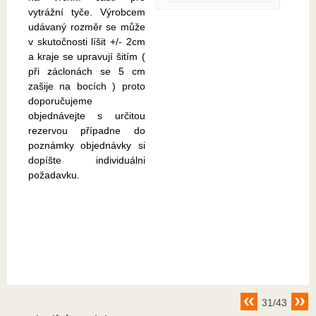
vytrážní tyče. Výrobcem
udávaný rozměr se může
v skutočnosti líšit +/- 2cm
a kraje se upravují šitím (
při záclonách se 5 cm
zašije na bocích ) proto
doporučujeme
objednávejte s určitou
rezervou případne do
poznámky objednávky si
dopíšte individuálni
požadavku.
31/43