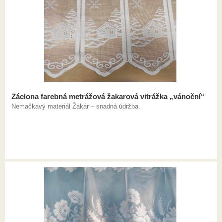
Záclona farebná metrážová žakarová vitrážka „vánoční“
Nemačkavý materiál Žakár – snadná údržba.