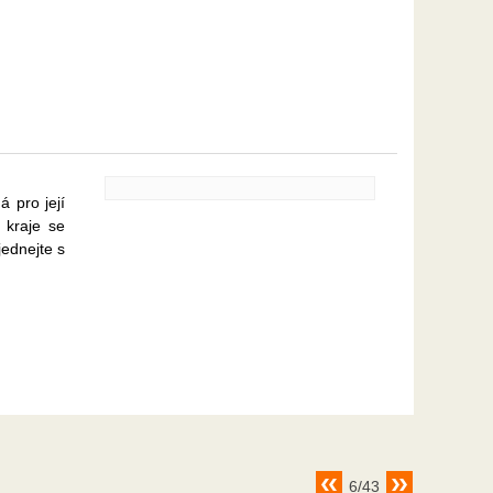
á pro její
 kraje se
jednejte s
6/43