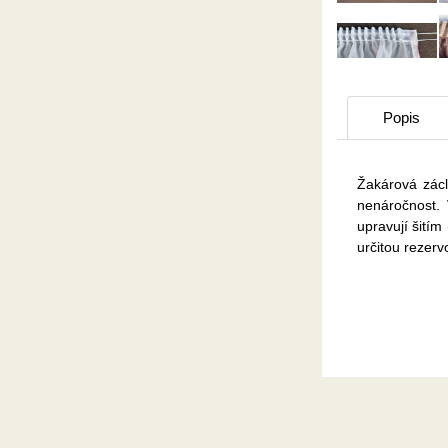
Popis
Žakárová zácl
nenáročnost.
upravují šitím
určitou rezer