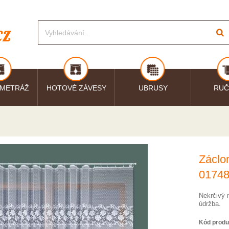
 METRÁŽ
HOTOVÉ ZÁVESY
UBRUSY
RUČ
Záclo
0174
Nekrčivý 
údržba.
Kód produ