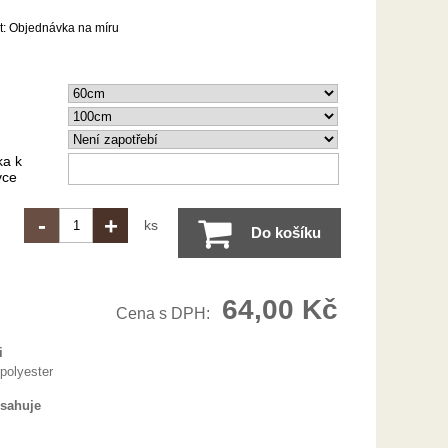
t:
Objednávka na míru
a k
vce
-
+
ks
Do košíku
64,00 Kč
Cena s DPH:
i
polyester
bsahuje