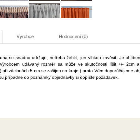
Výrobce
Hodnocení (0)
ona se snadno udržuje, netřeba žehliť, jen vlhkou zavěsit. Je oblíben
 Výrobcem udávaný rozmér sa může ve skutočnosti líšit +/- 2cm a
 ( při záclonách 5 cm se zašijou na kraje ) proto Vám doporúčujeme ob
vou případne do poznámky objednávky si dopíšte požadavek.