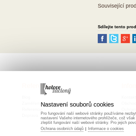
Související pro
Sdílejte tento pro
Reference
Info
Blog
Kontak
Zaměření záclon a závěsů
Obchod
Nastavení souborů cookies
Referencie
Ochran
Pro fungování naší webové stránky používáme nezbytn
Doprava
Cookie
nastavení Vašeho internetového prohlížeče, což však
zlepšit fungování naší webové stránky. Pro jejich pov
Ochrana osobních údajů
Informace o cookies
|