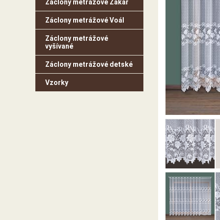
Záclony metrážové Žakar
Záclony metrážové Voál
Záclony metrážové
vyšívané
Záclony metrážové detské
Vzorky