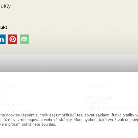
dukty
dukt
rmace
Adresa
OD - Mladosť
ty
Hlavná 951
ní podmínky
Galanta 924 01, Slovensk
a osobních údajů
é cookies (essential cookies) umožňující realizovat základní funkcionalit
s
 může ovlivnit fungování webové stránky. Rádi bychom také využívali dobrov
olení prosím odklikněte souhlas.