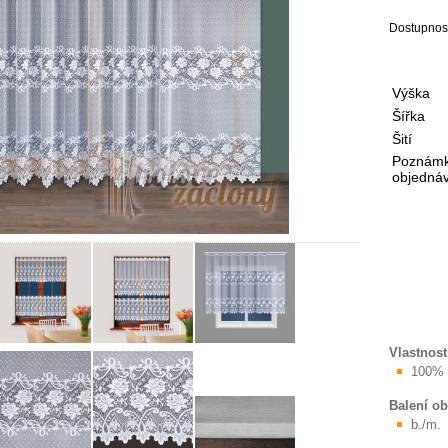
Dostupnos
Výška
Šířka
Šití
Poznámk
objedná
Vlastnost
100% 
Balení o
b./m.