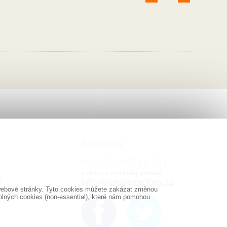
Kontakty
00420/
604
743 381
alebo na mailovej adrese
o
info@hotovezaclony.cz
y webové stránky. Tyto cookies můžete zakázat změnou
olných cookies (non-essential), které nám pomohou