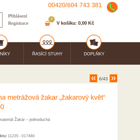
00420/
604
743
381
Přihlásení
0
V košíku:
0,00 Kč
Registrace
NÍKY
ŘASÍCÍ STUHY
DOPLŇKY
6/43
na metrážová žakar „žakarový květ“
80
materiál Žakár – jednoduchá
ktu:
11235 - 017480