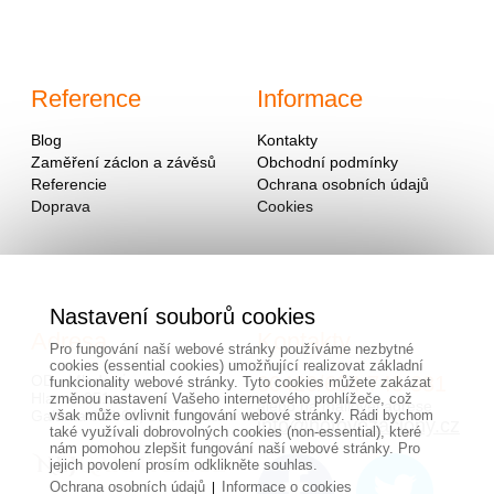
Reference
Informace
Blog
Kontakty
Zaměření záclon a závěsů
Obchodní podmínky
Referencie
Ochrana osobních údajů
Doprava
Cookies
Nastavení souborů cookies
Adresa
Kontakty
Pro fungování naší webové stránky používáme nezbytné
cookies (essential cookies) umožňující realizovat základní
OD - Mladosť
00420/
604
743 381
funkcionality webové stránky. Tyto cookies můžete zakázat
Hlavná 951
změnou nastavení Vašeho internetového prohlížeče, což
alebo na mailovej adrese
Galanta 924 01, Slovensko
však může ovlivnit fungování webové stránky. Rádi bychom
info@hotovezaclony.cz
také využívali dobrovolných cookies (non-essential), které
nám pomohou zlepšit fungování naší webové stránky. Pro
jejich povolení prosím odklikněte souhlas.
Ochrana osobních údajů
Informace o cookies
|