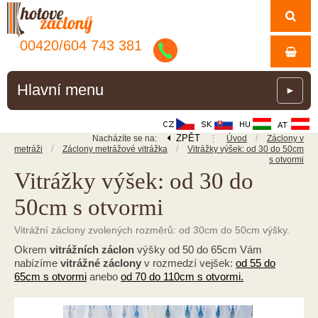
00420/
604
743
381
Hlavní menu
►
ZPĚT
⋮
/
Nacházíte se na:
Úvod
Záclony v
/
/
metráži
Záclony metrážové vitrážka
Vitrážky výšek: od 30 do 50cm
s otvormi
Vitrážky výšek: od 30 do
50cm s otvormi
Vitrážní záclony zvolených rozměrů: od 30cm do 50cm výšky.
Okrem
vitrážních záclon
výšky od 50 do 65cm Vám
nabízíme
vitrážné záclony
v rozmedzí vejšek:
od 55 do
65cm s otvormi
anebo
od 70 do 110cm s otvormi.