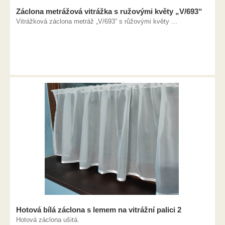
Záclona metrážová vitrážka s ružovými květy „V/693“
Vitrážková záclona metráž „V/693“ s růžovými květy ...
Hotová bílá záclona s lemem na vitrážní palici 2
Hotová záclona ušitá.