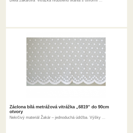
Biela žakarová vitrážka hrubšieho tkania s otvormi ...
Záclona bílá metrážová vitrážka „6819“ do 90cm
otvory
Nekrčivý materiál Žakár – jednoduchá údržba. Výšky ...