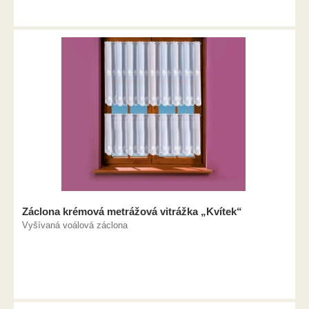
Záclona krémová metrážová vitrážka „Kvítek“
Vyšívaná voálová záclona