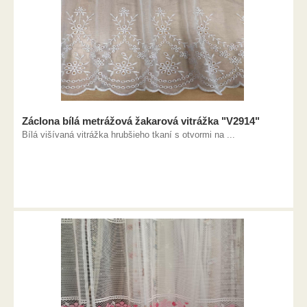
Záclona bílá metrážová žakarová vitrážka "V2914"
Bílá višívaná vitrážka hrubšieho tkaní s otvormi na ...