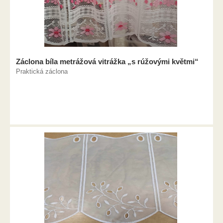
Záclona bíla metrážová vitrážka „s rúžovými květmi“
Praktická záclona