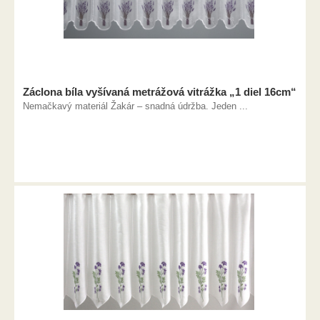
Záclona bíla vyšívaná metrážová vitrážka „1 diel 16cm“
Nemačkavý materiál Žakár – snadná údržba. Jeden ...