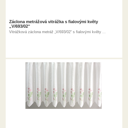
Záclona metrážová vitrážka s fialovými květy
„V/693/02“
Vitrážková záclona metráž „V/693/02“ s fialovými květy ...