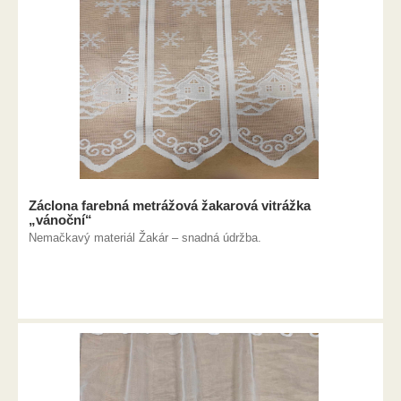
Záclona farebná metrážová žakarová vitrážka
„vánoční“
Nemačkavý materiál Žakár – snadná údržba.