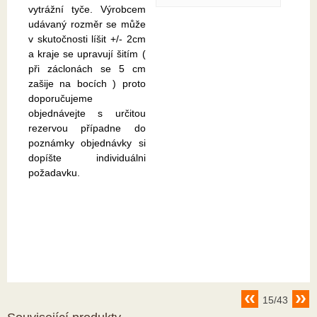
vytrážní tyče. Výrobcem
udávaný rozměr se může
v skutočnosti líšit +/- 2cm
a kraje se upravují šitím (
při záclonách se 5 cm
zašije na bocích ) proto
doporučujeme
objednávejte s určitou
rezervou případne do
poznámky objednávky si
dopíšte individuálni
požadavku.
15/43