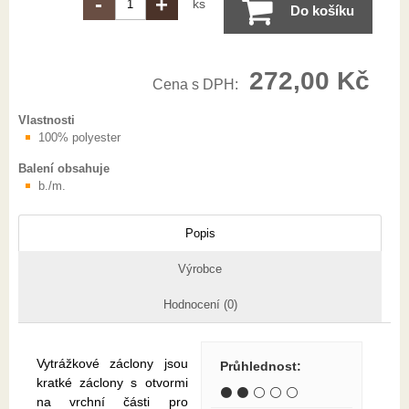
-
+
ks
Do košíku
272,00 Kč
Cena s DPH:
Vlastnosti
100% polyester
Balení obsahuje
b./m.
Popis
Výrobce
Hodnocení (0)
Vytrážkové záclony jsou
Průhlednost
:
kratké záclony s otvormi
⚫ ⚫ ⚪ ⚪ ⚪
na vrchní části pro