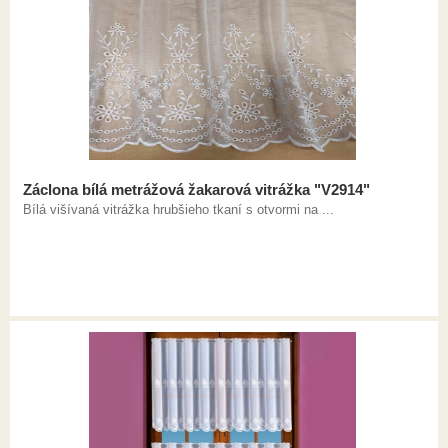
Záclona bílá metrážová žakarová vitrážka "V2914"
Bílá višívaná vitrážka hrubšieho tkaní s otvormi na ...