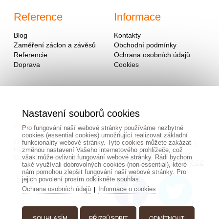
Reference
Informace
Blog
Kontakty
Zaměření záclon a závěsů
Obchodní podmínky
Referencie
Ochrana osobních údajů
Doprava
Cookies
Nastavení souborů cookies
Adresa
Kontakty
Pro fungování naší webové stránky používáme nezbytné
cookies (essential cookies) umožňující realizovat základní
OD - Mladosť
00420/
604
743 381
funkcionality webové stránky. Tyto cookies můžete zakázat
Hlavná 951
změnou nastavení Vašeho internetového prohlížeče, což
alebo na mailovej adrese
však může ovlivnit fungování webové stránky. Rádi bychom
Galanta 924 01, Slovensko
info@hotovezaclony.cz
také využívali dobrovolných cookies (non-essential), které
nám pomohou zlepšit fungování naší webové stránky. Pro
jejich povolení prosím odklikněte souhlas.
Ochrana osobních údajů
Informace o cookies
|
SOUHLASÍM
PŘIZPŮSOBIT
ODMÍTNOUT