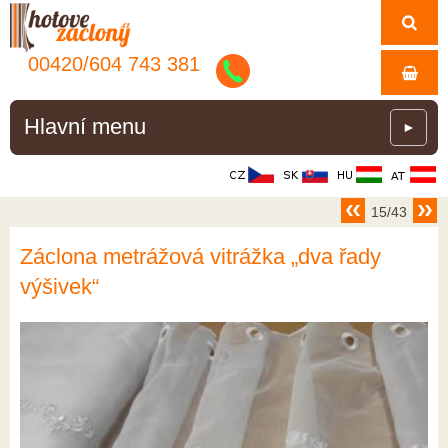
00420/
604
743
381
Hlavní menu
►
15/43
Záclona metrážová vitrážka „dva řady
výšivek“