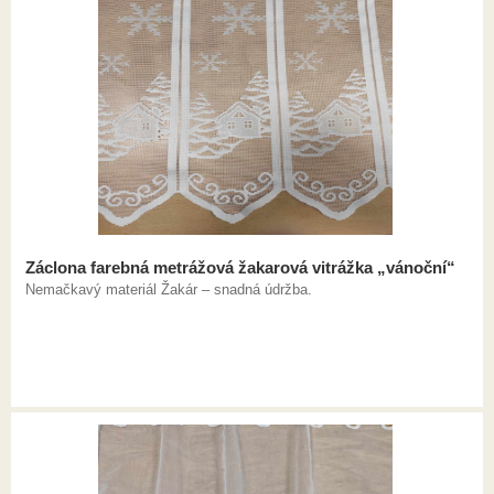
Záclona farebná metrážová žakarová vitrážka „vánoční“
Nemačkavý materiál Žakár – snadná údržba.