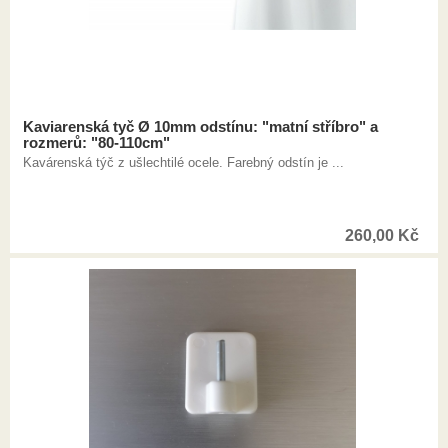
Kaviarenská tyč Ø 10mm odstínu: "matní stříbro" a
rozmerů: "80-110cm"
Kavárenská týč z ušlechtilé ocele. Farebný odstín je ...
260,00
Kč