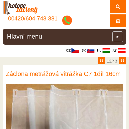
00420/
604
743
381
Hlavní menu
►
12/43
Záclona metrážová vitrážka C7 1díl 16cm