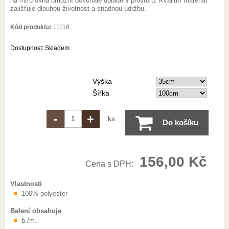
na míru okna umožní dokonalé doladění prostoru. Kvalitní materiál
zajišťuje dlouhou životnost a snadnou údržbu.
Kód produktu:
11118
Dostupnost:
Skladem
Výška
Šířka
-
+
ks
Do košíku
156,00 Kč
Cena s DPH:
Vlastnosti
100% polyester
Balení obsahuje
b./m.