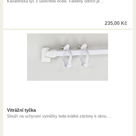
Kavárenská týč z ušlechtilé ocele. Farebný odstín je ...
235,00
Kč
Vitrážní tyčka
Slouží na uchycení vytrážky teda krátké záclony k oknu, ...