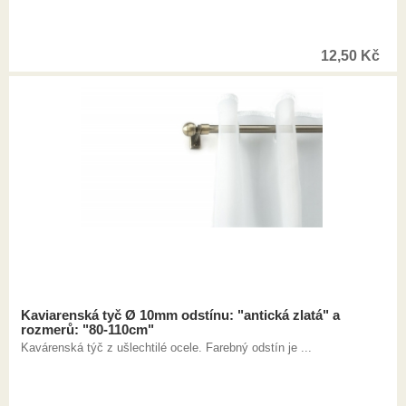
12,50
Kč
Kaviarenská tyč Ø 10mm odstínu: "antická zlatá" a
rozmerů: "80-110cm"
Kavárenská týč z ušlechtilé ocele. Farebný odstín je ...