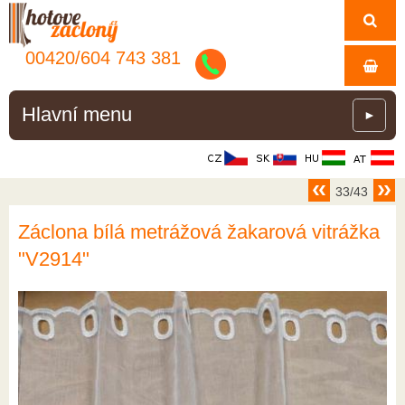
00420/
604
743
381
Hlavní menu
►
33/43
Záclona bílá metrážová žakarová vitrážka
"V2914"