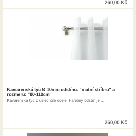
260,00
Kč
Kaviarenská tyč Ø 10mm odstínu: "matní stříbro" a
rozmerů: "80-110cm"
Kavárenská týč z ušlechtilé ocele. Farebný odstín je ...
260,00
Kč