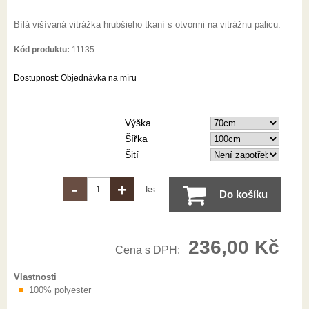
Bílá višívaná vitrážka hrubšieho tkaní s otvormi na vitrážnu palicu.
Kód produktu:
11135
Dostupnost:
Objednávka na míru
Výška
Šířka
Šití
-
+
ks
Do košíku
236,00 Kč
Cena s DPH:
Vlastnosti
100% polyester