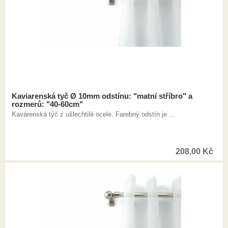
Kaviarenská tyč Ø 10mm odstínu: "matní stříbro" a
rozmerů: "40-60cm"
Kavárenská týč z ušlechtilé ocele. Farebný odstín je ...
208,00
Kč