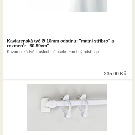
Kaviarenská tyč Ø 10mm odstínu: "matní stříbro" a
rozmerů: "60-90cm"
Kavárenská týč z ušlechtilé ocele. Farebný odstín je ...
235,00
Kč