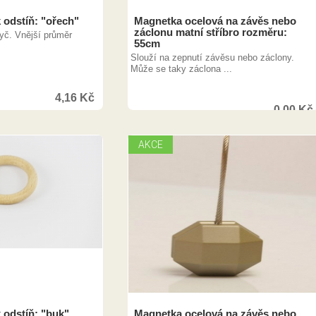
 odstíň: "ořech"
Magnetka ocelová na závěs nebo
záclonu matní stříbro rozměru:
yč. Vnější průměr
55cm
Slouží na zepnutí závěsu nebo záclony.
Může se taky záclona ...
4,16
Kč
0,00
Kč
AKCE
 odstíň: "buk"
Magnetka ocelová na závěs nebo