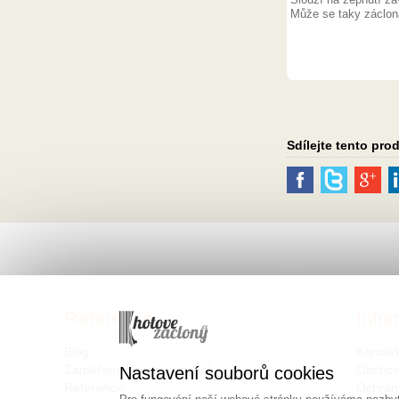
Může se taky záclona
Sdílejte tento pro
Reference
Info
Blog
Kontak
Zaměření záclon a závěsů
Obchod
Nastavení souborů cookies
Referencie
Ochran