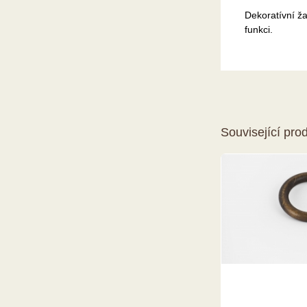
Dekoratívní ža
funkci.
Související pro