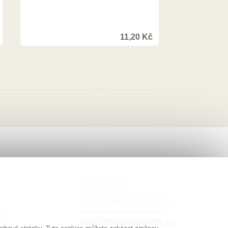
11,20
Kč
Kontakty
00420/
604
743 381
alebo na mailovej adrese
o
info@hotovezaclony.cz