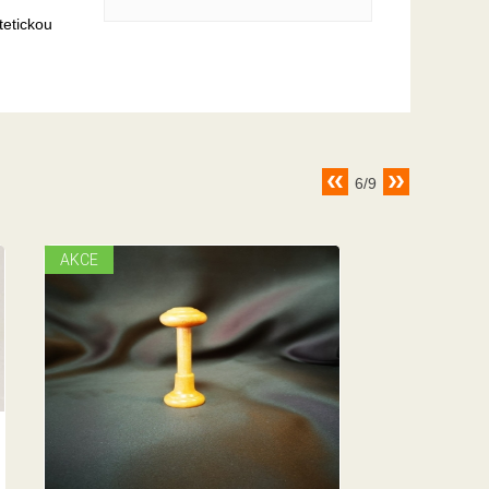
tetickou
6/9
AKCE