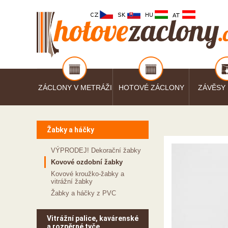
ZÁCLONY V METRÁŽI
HOTOVÉ ZÁCLONY
ZÁVĚSY
Žabky a háčky
VÝPRODEJ! Dekorační žabky
Kovové ozdobní žabky
Kovové kroužko-žabky a
vitrážní žabky
Žabky a háčky z PVC
Vitrážní palice, kavárenské
a rozpěrné tyče