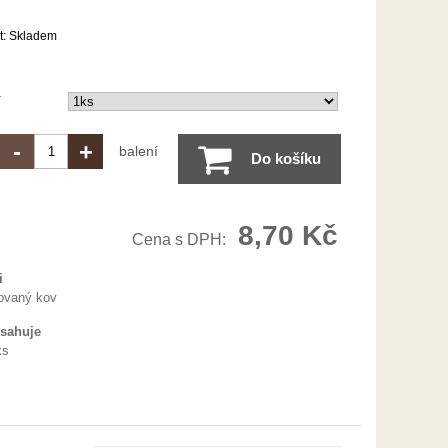
t:
Skladem
í
-
+
balení
Do košíku
8,70 Kč
Cena s DPH:
i
ovaný kov
bsahuje
ks