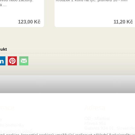
 ...
123,00
Kč
11,20
Kč
dukt
rmace
Adresa
OD - Mladosť
ty
Hlavná 951
ní podmínky
Galanta 924 01, Slovensk
a osobních údajů