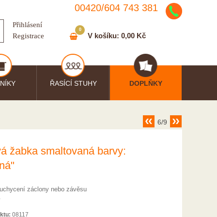
00420/
604
743
381
Přihlásení
0
V košíku:
0,00 Kč
Registrace
NÍKY
ŘASÍCÍ STUHY
DOPLŇKY
6/9
á žabka smaltovaná barvy:
rná"
uchycení záclony nebo závěsu
.
ktu:
08117