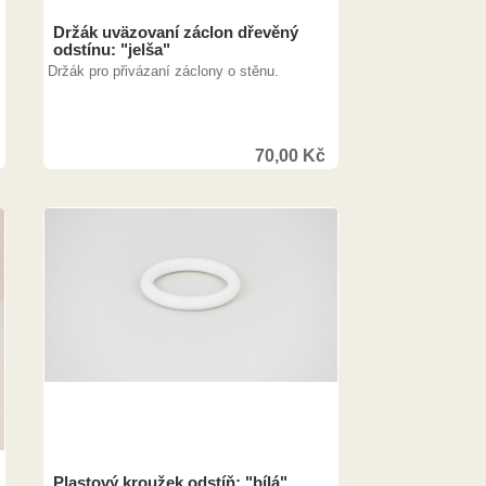
Držák uväzovaní záclon dřevěný
odstínu: "jelša"
Držák pro přivázaní záclony o stěnu.
70,00
Kč
128,00
Kč
Plastový kroužek odstíň: "bílá"