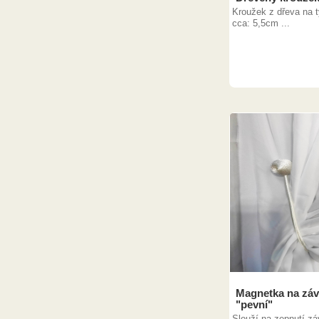
Kroužek z dřeva na t
cca: 5,5cm ...
Magnetka na záv
"pevní"
Slouží na zepnutí z