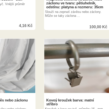
záclonu ve tvaru: pětiuhelník,
yč. Vnější průměr
odstínu: platyna a rozmeru: 35cm
Slouží na zepnutí závěsu nebo záclony.
Může se taky záclona ...
4,16
Kč
100,00
Kč
128,00
Kč
ěs nebo záclonu
Kovoý kroužek barva: matní
stříbro
ávěsu nebo záclony.
Kroužek z kovu na tyč. průměru 16 - mm