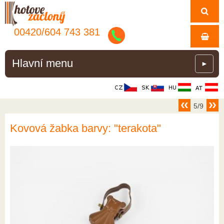
00420/
604
743
381
Hlavní menu
►
5/9
Kovová žabka barvy: "terakota"