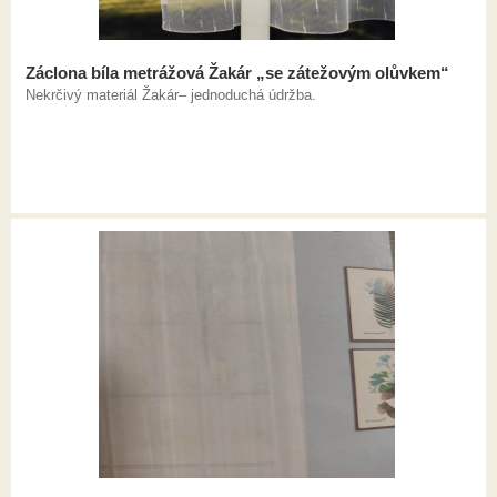
Záclona bíla metrážová Žakár „se zátežovým olůvkem“
Nekrčivý materiál Žakár– jednoduchá údržba.