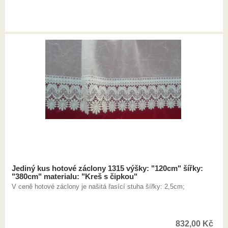
Jediný kus hotové záclony 1315 výšky: "120cm" šířky:
"380cm" materialu: "Kreš s čipkou"
V ceně hotové záclony je našitá řasící stuha šířky: 2,5cm;
832,00
Kč