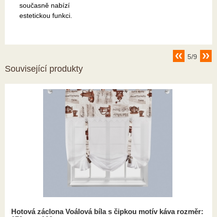
současně nabízí
estetickou funkci.
5/9
Související produkty
Hotová záclona Voálová bíla s čipkou motív káva rozměr: