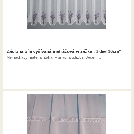
Záclona bíla vyšívaná metrážová vitrážka „1 diel 16cm“
Nemačkavý materiál Žakár – snadná údržba. Jeden ...