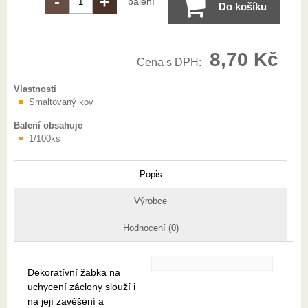
-
+
balení
Do košíku
8,70 Kč
Cena s DPH:
Vlastnosti
Smaltovaný kov
Balení obsahuje
1/100ks
Popis
Výrobce
Hodnocení (0)
Dekoratívní žabka na
uchycení záclony slouží i
na její zavěšení a