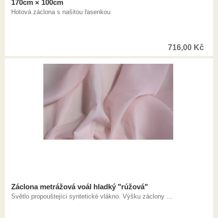
170cm × 100cm
Hotová záclona s našitou řasenkou
716,00
Kč
Záclona metrážová voál hladký "rúžová"
Světlo propouštejíci syntetické vlákno. Výšku záclony ...