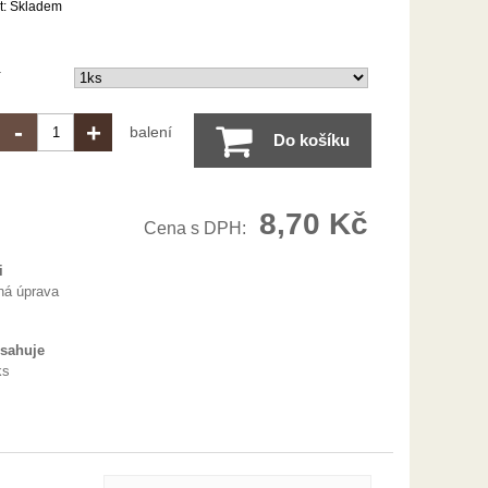
t:
Skladem
í
-
+
balení
Do košíku
8,70 Kč
Cena s DPH:
i
ná úprava
bsahuje
ks