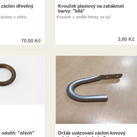
 záclon dřevěný
Kroužek plastový na zaháknutí
barvy: "bílá"
záclony o stěnu.
Kroužek z umělé hmoty na tyč
3,90
Kč
70,00
Kč
128,00
Kč
 odstíň: "ořech"
Držák uväzovaní záclon kovový