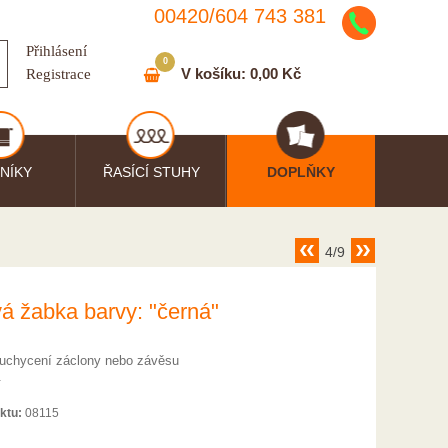
00420/
604
743
381
Přihlásení
0
V košíku:
0,00 Kč
Registrace
NÍKY
ŘASÍCÍ STUHY
DOPLŇKY
4/9
á žabka barvy: "černá"
uchycení záclony nebo závěsu
.
ktu:
08115