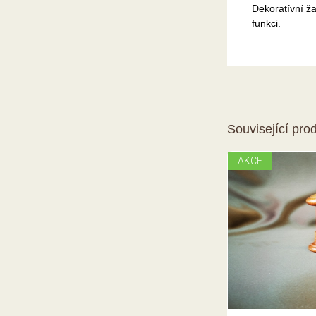
Dekoratívní ža
funkci.
Související pro
AKCE