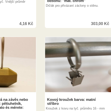
odstínu: "mat. chróm"
yč. Vnější průměr
Držák pro přivázaní záclony o stěnu.
4,16
Kč
303,00
Kč
á na závěs nebo
Kovoý kroužek barva: matní
 pětiuhelník,
stříbro
ato és mérete:
Kroužek z kovu na tyč. průměru 16 - mm