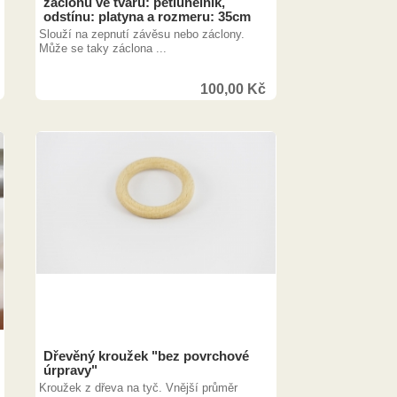
záclonu ve tvaru: pětiuhelník,
odstínu: platyna a rozmeru: 35cm
Slouží na zepnutí závěsu nebo záclony.
Může se taky záclona ...
100,00
Kč
128,00
Kč
Dřevěný kroužek "bez povrchové
úrpravy"
Kroužek z dřeva na tyč. Vnější průměr