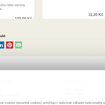
ávěsu nebo záclony.
 ...
11,20
Kč
100,00
Kč
dukt
rmace
Adresa
OD - Mladosť
ty
Hlavná 951
ní podmínky
Galanta 924 01, Slovensk
a osobních údajů
é cookies (essential cookies) umožňující realizovat základní funkcionalit
s