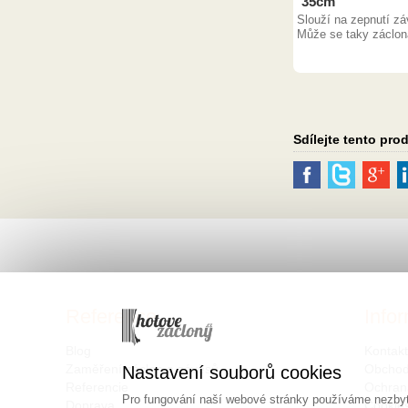
35cm
Slouží na zepnutí z
Může se taky záclona
Sdílejte tento pro
Reference
Info
Blog
Kontak
Zaměření záclon a závěsů
Obchod
Nastavení souborů cookies
Referencie
Ochran
Pro fungování naší webové stránky používáme nezbytn
Doprava
Cookie