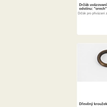
Držák uväzovaní
odstínu: "orech"
Držák pro přivázaní 
Dřevěný kroužek