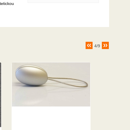
tetickou
4/9