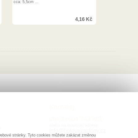
cca: 5,5cm ...
4,16
Kč
Kontakty
00420/
604
743 381
alebo na mailovej adrese
o
info@hotovezaclony.cz
y webové stránky. Tyto cookies můžete zakázat změnou