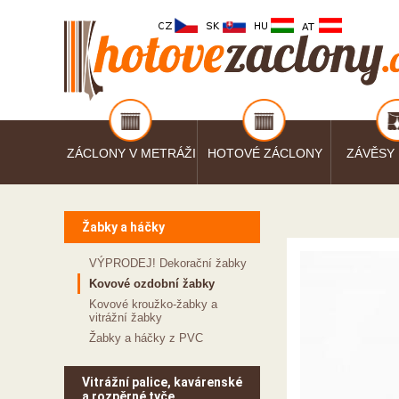
ZÁCLONY V METRÁŽI
HOTOVÉ ZÁCLONY
ZÁVĚSY
Žabky a háčky
VÝPRODEJ! Dekorační žabky
Kovové ozdobní žabky
Kovové kroužko-žabky a
vitrážní žabky
Žabky a háčky z PVC
Vitrážní palice, kavárenské
a rozpěrné tyče