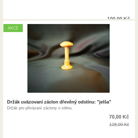
100,00
Kč
AKCE
Držák uväzovaní záclon dřevěný odstínu: "jelša"
Držák pro přivázaní záclony o stěnu.
70,00
Kč
128,00
Kč