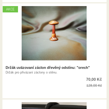
AKCE
Držák uväzovaní záclon dřevěný odstínu: "orech"
Držák pro přivázaní záclony o stěnu.
70,00
Kč
128,00
Kč