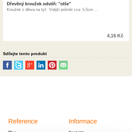
Dřevěný kroužek odstíň: "olše"
Kroužek z dřeva na tyč. Vnější průměr cca: 5,5cm ...
4,16
Kč
Sdílejte tento produkt
Reference
Informace