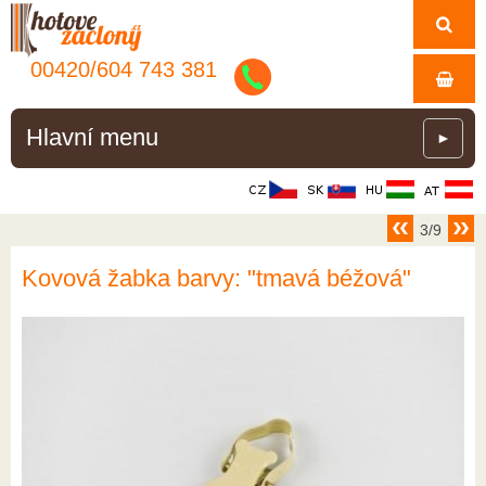
00420/
604
743
381
Hlavní menu
►
3/9
Kovová žabka barvy: "tmavá béžová"