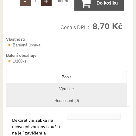
-
+
balení
Do košíku
8,70 Kč
Cena s DPH:
Vlastnosti
Barevná úprava
Balení obsahuje
1/100ks
Popis
Výrobce
Hodnocení (0)
Dekoratívní žabka na
uchycení záclony slouží i
na její zavěšení a