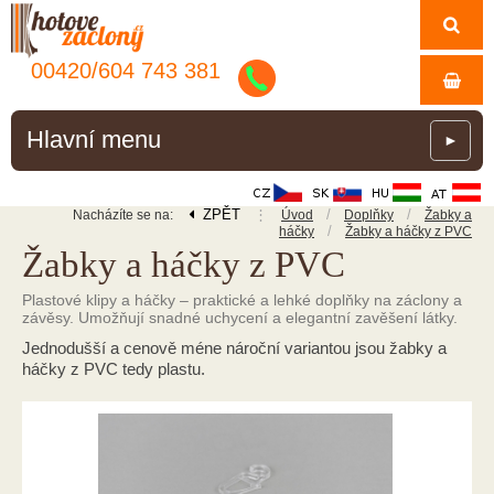
00420/
604
743
381
Hlavní menu
►
ZPĚT
⋮
/
/
Nacházíte se na:
Úvod
Doplňky
Žabky a
/
háčky
Žabky a háčky z PVC
Žabky a háčky z PVC
Plastové klipy a háčky – praktické a lehké doplňky na záclony a
závěsy. Umožňují snadné uchycení a elegantní zavěšení látky.
Jednodušší a cenově méne nároční variantou jsou žabky a
háčky z PVC tedy plastu.