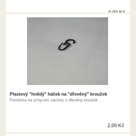
0,00
Kč
Plastový "hnědý" háček na "dřevěný" kroužek
Pomůcka na uchycení záclony o dřevěný kroužek. ...
2,00
Kč