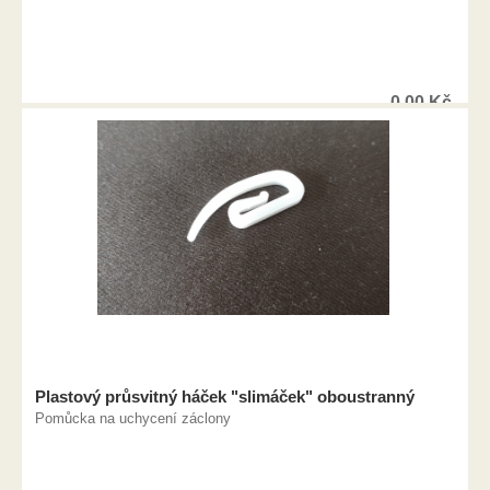
0,00
Kč
Plastový průsvitný háček "slimáček" oboustranný
Pomůcka na uchycení záclony