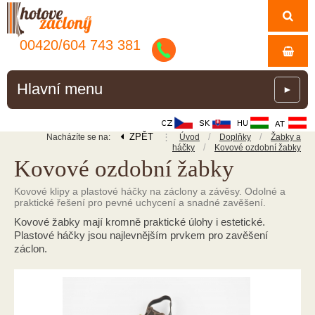
00420/
604
743
381
Hlavní menu
►
ZPĚT
⋮
/
/
Nacházíte se na:
Úvod
Doplňky
Žabky a
/
háčky
Kovové ozdobní žabky
Kovové ozdobní žabky
Kovové klipy a plastové háčky na záclony a závěsy. Odolné a
praktické řešení pro pevné uchycení a snadné zavěšení.
Kovové žabky mají kromně praktické úlohy i estetické.
Plastové háčky jsou najlevnějším prvkem pro zavěšení
záclon.