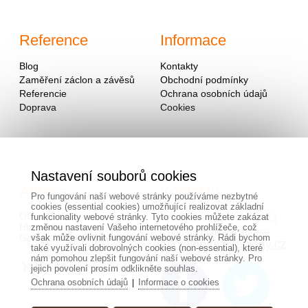
Reference
Informace
Blog
Kontakty
Zaměření záclon a závěsů
Obchodní podmínky
Referencie
Ochrana osobních údajů
Doprava
Cookies
Nastavení souborů cookies
Adresa
Kontakty
Pro fungování naší webové stránky používáme nezbytné
cookies (essential cookies) umožňující realizovat základní
OD - Mladosť
00420/
604
743 381
funkcionality webové stránky. Tyto cookies můžete zakázat
Hlavná 951
změnou nastavení Vašeho internetového prohlížeče, což
alebo na mailovej adrese
Galanta 924 01, Slovensko
však může ovlivnit fungování webové stránky. Rádi bychom
info@hotovezaclony.cz
také využívali dobrovolných cookies (non-essential), které
nám pomohou zlepšit fungování naší webové stránky. Pro
jejich povolení prosím odklikněte souhlas.
Ochrana osobních údajů
Informace o cookies
|