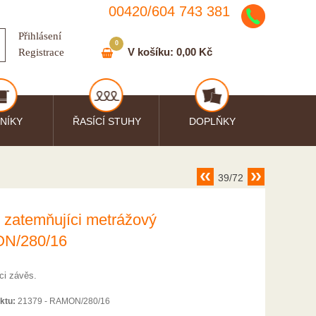
00420/
604
743
381
Přihlásení
0
V košíku:
0,00 Kč
Registrace
NÍKY
ŘASÍCÍ STUHY
DOPLŇKY
39/72
 zatemňujíci metrážový
N/280/16
ci závěs.
ktu:
21379 - RAMON/280/16