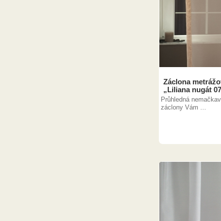
Záclona metráž
„Liliana nugát 0
Průhledná nemačkav
záclony Vám ...