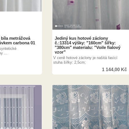
 bíla metrážová
Jediný kus hotové záclony
ůvkem carbona 01
č.:13314 výšky: "160cm" šířky:
"380cm" materialu: "Voile fialový
syntetické
vzor"
y ...
V ceně hotové záclony je našitá řasící
stuha šířky: 2,5cm;
1 144,00
Kč