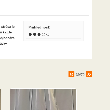
 závěsu je
Průhlednost
:
při každém
⚫ ⚫ ⚫ ⚪ ⚪
 objednáva
ávky.
39/72