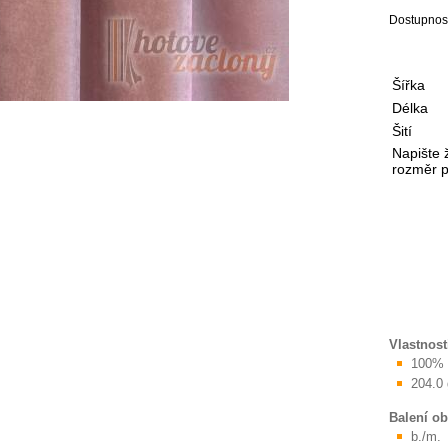
Dostupnos
Šířka
Délka
Šití
Napište 
rozměr po
Vlastnost
100% 
204.0
Balení o
b./m.