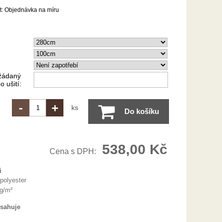
t:
Objednávka na míru
žádaný
 ušití:
-
+
ks
Do košíku
538,00 Kč
Cena s DPH:
i
polyester
 g/m²
bsahuje