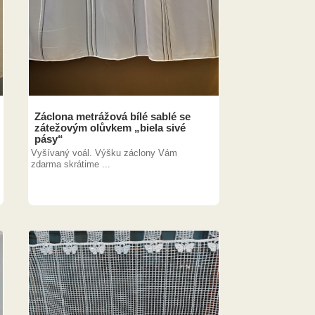
Záclona metrážová bílé sablé se
zátežovým olůvkem „biela sivé
pásy“
Vyšívaný voál. Výšku záclony Vám
zdarma skrátime ...