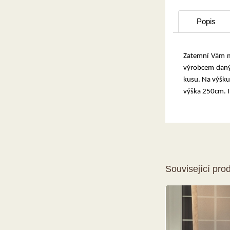
Popis
Zatemní Vám mí
výrobcem daný 
kusu. Na výšku 
výška 250cm. I
Související pro