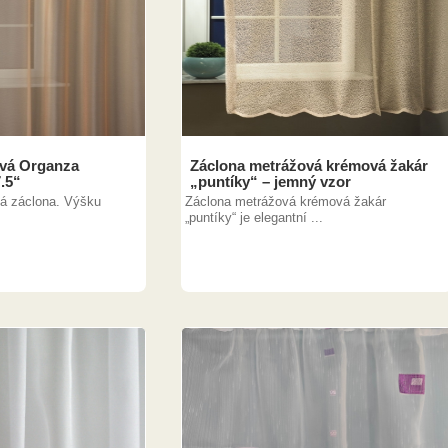
ová Organza
Záclona metrážová krémová žakár
7.5“
„puntíky“ – jemný vzor
á záclona. Výšku
Záclona metrážová krémová žakár
„puntíky“ je elegantní ...