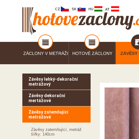
ZÁCLONY V METRÁŽI
HOTOVÉ ZÁCLONY
ZÁVĚSY
Závěsy lehký-dekorační
metrážový
Závěsy dekorační
mertážové
Závěsy zatemňující
metrážové
Závěsy zatemňující, metráž
šířky: 140cm