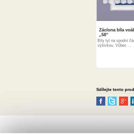
Záclona bíla voá
„58“
Bíly tyl na spodní čá
výšivkou. Vůbec ...
Sdílejte tento pro