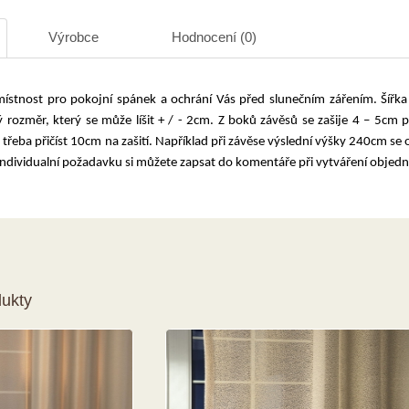
Výrobce
Hodnocení (0)
stnost pro pokojní spánek a ochrání Vás před slunečním zářením. Šířka
rozměr, který se může líšit + / - 2cm. Z boků závěsů se zašije 4 – 5cm 
třeba přičíst 10cm na zašití. Například při závěse výslední výšky 240cm se
ndividualní požadavku si můžete zapsat do komentáře při vytváření objedn
dukty