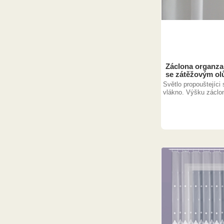
Záclona organza
se zátěžovým ol
Světlo propouštejíci 
vlákno. Výšku záclon