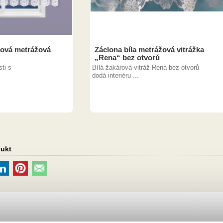
lová metrážová
Záclona bíla metrážová vitrážka
„Rena“ bez otvorů
sti s
Bílá žakárová vitráž Rena bez otvorů
dodá interiéru ...
dukt