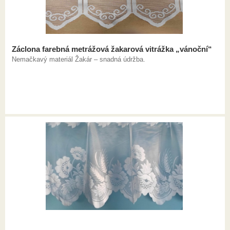
Záclona farebná metrážová žakarová vitrážka „vánoční“
Nemačkavý materiál Žakár – snadná údržba.