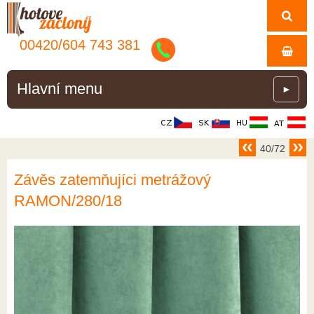
00420/
604
743
381
Hlavní menu
►
40/72
Závěs zatemňujíci metrážový
RAMON/280/18