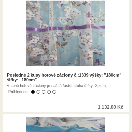
Posledné 2 kusy hotové záclony č.:1339 výšky: "180cm"
šířky: "180cm"
V ceně hotové záclony je našitá řasící stuha šířky: 2,5cm;
Průhlednost:
⚫ ⚪ ⚪ ⚪ ⚪
1 132,00
Kč