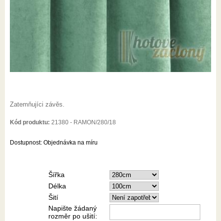
Zatemňujíci závěs.
Kód produktu:
21380 - RAMON/280/18
Dostupnost:
Objednávka na míru
Šířka
Délka
Šití
Napište žádaný
rozměr po ušití: