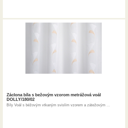
Záclona bíla s bežovým vzorom metrážová voál
DOLLY/180/02
Bíly Voál s béžovým vtkaným svislím vzorem a zátežovým ...