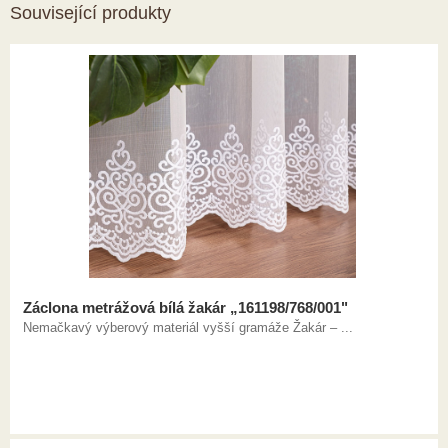
Související produkty
Záclona metrážová bílá žakár „161198/768/001"
Nemačkavý výberový materiál vyšší gramáže Žakár – ...