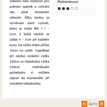
Zatemní Vám místnost pro
Průhlednost
:
pokojní spánek a ochrání
⚫ ⚫ ⚫ ⚪ ⚪
Vás před slunečním
zářením. Šířka závěsu je
výrobcem daný rozměr,
který se může líšit + / -
2cm. Z boků závěsů se
zašije 4 – 5cm při každém
kusu. Na výšku třeba přičíst
10cm na zašití. Například
při závěse výslední výšky
240cm se objednáva výška
250cm. Individualní
požadavku si můžete
zapsat do komentáře při
vytváření objednávky.
40/72