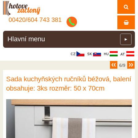
00420/
604
743
381
Hlavní menu
►
6/9
Sada kuchyňských ručníků béžová, balení
obsahuje: 3ks rozměr: 50 x 70cm