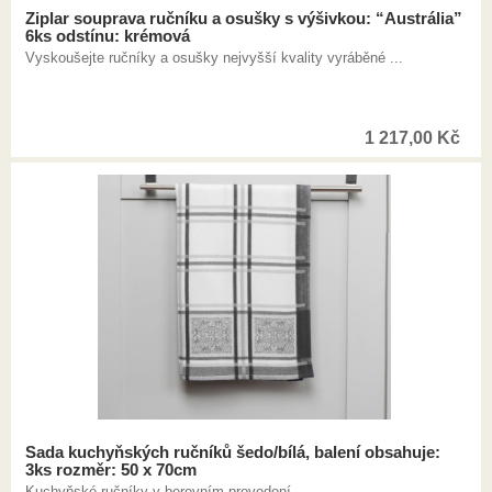
Ziplar souprava ručníku a osušky s výšivkou: “Austrália”
6ks odstínu: krémová
Vyskoušejte ručníky a osušky nejvyšší kvality vyráběné ...
1 217,00
Kč
Sada kuchyňských ručníků šedo/bílá, balení obsahuje:
3ks rozměr: 50 x 70cm
Kuchyňské ručníky v berevním provedení.