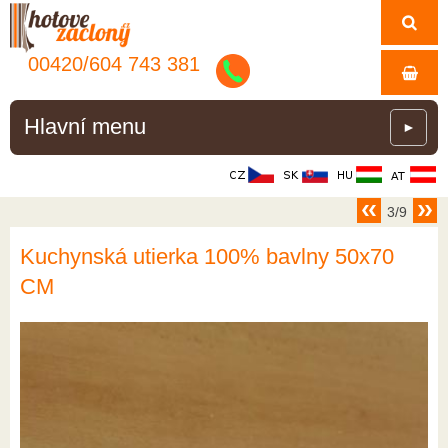
00420/
604
743
381
Hlavní menu
►
3/9
Kuchynská utierka 100% bavlny 50x70
CM