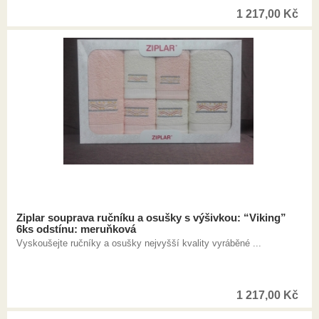
1 217,00
Kč
Ziplar souprava ručníku a osušky s výšivkou: “Viking”
6ks odstínu: meruňková
Vyskoušejte ručníky a osušky nejvyšší kvality vyráběné ...
1 217,00
Kč