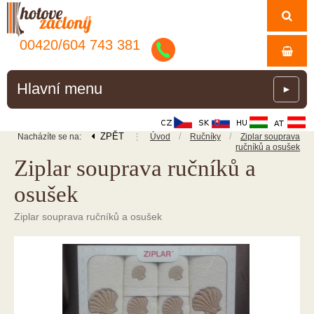
00420/
604
743
381
Hlavní menu
►
ZPĚT
⋮
/
/
Nacházíte se na:
Úvod
Ručníky
Ziplar souprava
ručníků a osušek
Ziplar souprava ručníků a
osušek
Ziplar souprava ručníků a osušek