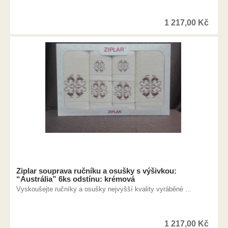
1 217,00
Kč
Ziplar souprava ručníku a osušky s výšivkou:
“Austrália” 6ks odstínu: krémová
Vyskoušejte ručníky a osušky nejvyšší kvality vyráběné ...
1 217,00
Kč