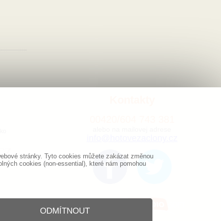
Kontakty
00420/
604
743 381
alebo na mailovej adrese
sko
info@hotovezaclony.cz
y webové stránky. Tyto cookies můžete zakázat změnou
olných cookies (non-essential), které nám pomohou
Tvorba eshopu od GRANDIOSOFT
ODMÍTNOUT