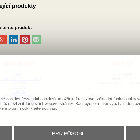
ející produkty
e tento produkt
Informace
Adresa
Blog
OD - Mladosť
měření záclon a závěsů
Hlavná 951
Referencie
Galanta 924 01, Sloven
Doprava
Kontakty
Obchodní podmínky
é cookies (essential cookies) umožňující realizovat základní funkcionalit
chrana osobních údajů
 může ovlivnit fungování webové stránky. Rádi bychom také využívali dobrov
Cookies
olení prosím odklikněte souhlas.
PŘIZPŮSOBIT