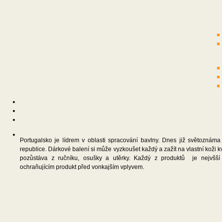
Portugalsko je lídrem v oblasti spracování bavlny. Dnes již světoznám
republice. Dárkové balení si může vyzkoušet každý a zažít na vlastní koži k
pozůstáva z ručníku, osušky a utěrky. Každý z produktů je nejvšší
ochraňujícím produkt před vonkajším vplyvem.