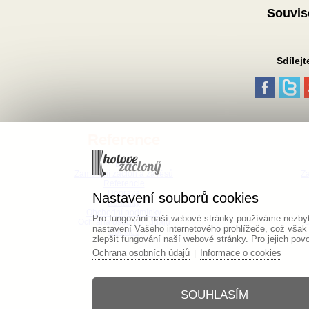
Souvis
Sdílejt
Reference
Blog
Zaměření záclon a závěsů
Za
Referencie
Doprava
Nastavení souborů cookies
Kontakty
Obchodní podmínky
Pro fungování naší webové stránky používáme nezbytn
Ochrana osobních údajů
O
nastavení Vašeho internetového prohlížeče, což však
Cookies
zlepšit fungování naší webové stránky. Pro jejich pov
Ochrana osobních údajů
Informace o cookies
|
© Copyright www.hovezaclony.cz
SOUHLASÍM