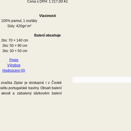
Cena s DPH:
1 217,00
Kč
Vlastnosti
100% pamut, 1 osztály
Súly: 420gr/ m²
Balení obsahuje
2ks: 70 × 140 cm
2ks: 50 × 90 cm
2ks: 30 × 50 cm
Popis
Výrobce
Hodnocení (0)
a značka Ziplar je dostupná i v České
valitu portugalské bavlny. Obsah balení
 akosti a zabalený dárkovém balení