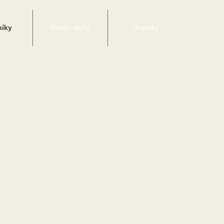
íky
Řasící stuhy
Doplňky