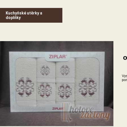
Kuchyňské utěrky a
doplňky
o
Vy
por