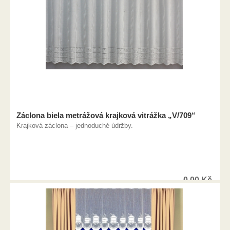
Záclona biela metrážová krajková vitrážka „V/709“
Krajková záclona – jednoduché údržby.
0,00
Kč