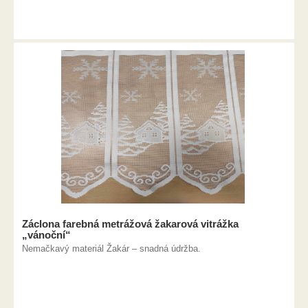
Záclona farebná metrážová žakarová vitrážka
„vánoční“
Nemačkavý materiál Žakár – snadná údržba.