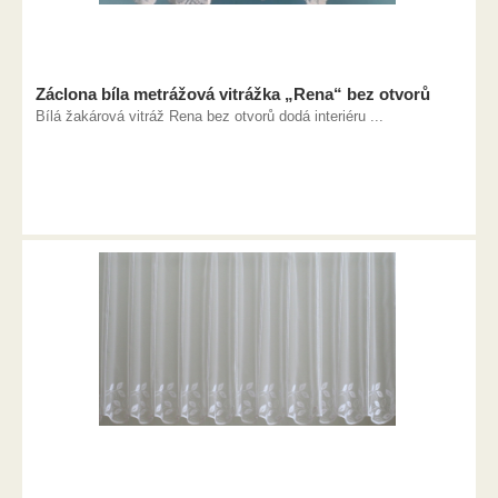
Záclona bíla metrážová vitrážka „Rena“ bez otvorů
Bílá žakárová vitráž Rena bez otvorů dodá interiéru ...