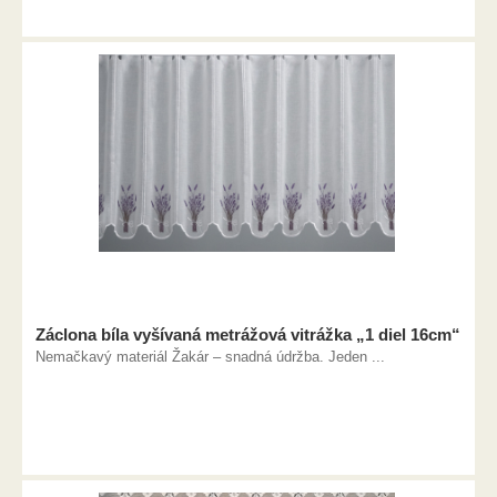
Záclona bíla vyšívaná metrážová vitrážka „1 diel 16cm“
Nemačkavý materiál Žakár – snadná údržba. Jeden ...