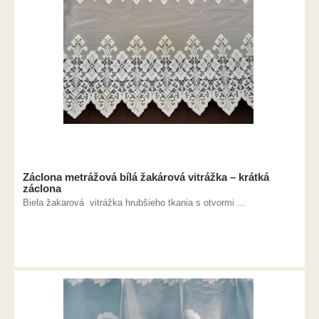
Záclona metrážová bílá žakárová vitrážka – krátká
záclona
Biela žakarová vitrážka hrubšieho tkania s otvormi ...