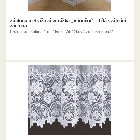
Záclona metrážová vitrážka „Vánoční“ – bílá sváteční
záclona
Praktická záclona 1 díl 15cm. Vitrážková záclona metráž ...