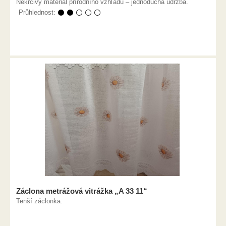
Nekrčivý materiál přírodního vzhľadu – jednoduchá údržba.
Průhlednost:
⚫ ⚫ ⚪ ⚪ ⚪
Záclona metrážová vitrážka „A 33 11“
Tenší záclonka.