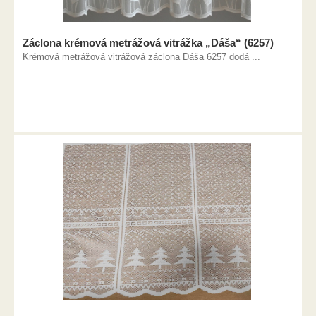
Záclona krémová metrážová vitrážka „Dáša“ (6257)
Krémová metrážová vitrážová záclona Dáša 6257 dodá ...