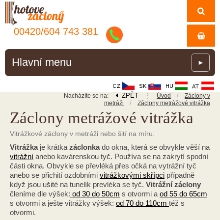
00420/
604
743
381
Hlavní menu
►
ZPĚT
⋮
/
Nacházíte se na:
Úvod
Záclony v
/
metráži
Záclony metrážové vitrážka
Záclony metrážové vitrážka
Vitrážkové záclony v metráži nebo šití na míru.
Vitrážka
je krátka
záclonka
do okna, která se obvykle věší na
vitrážní
anebo kavárenskou tyč. Používa se na zakrytí spodní
části okna. Obvykle se převléká přes očká na vytrážní tyč
anebo se přichití ozdobními
vitrážkovými skřípci
případně
když jsou ušité na tunelík prevléka se tyč.
Vitrážní záclony
členíme dle výšek:
od 30 do 50cm
s otvormi a
od 55 do 65cm
s otvormi a ješte vitrážky výšek:
od 70 do 110cm
též s
otvormi.