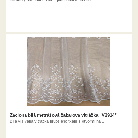
Záclona bílá metrážová žakarová vitrážka "V2914"
Bílá višívaná vitrážka hrubšieho tkaní s otvormi na ...