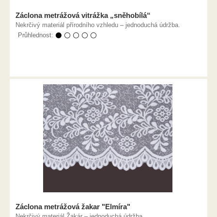
Záclona metrážová vitrážka „sněhobílá“
Nekrčivý materiál přírodního vzhledu – jednoduchá údržba.
Průhlednost:
⚫ ⚪ ⚪ ⚪ ⚪
Záclona metrážová žakar "Elmíra"
Nekrčivý materiál Žakár – jednoduchá údržba.