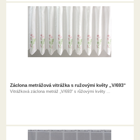
Záclona metrážová vitrážka s ružovými květy „V/693“
Vitrážková záclona metráž „V/693“ s růžovými květy ...