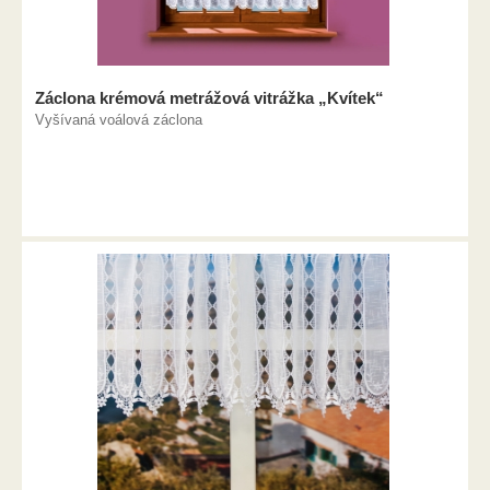
Záclona krémová metrážová vitrážka „Kvítek“
Vyšívaná voálová záclona