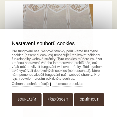
Nastavení souborů cookies
Pro fungování naší webové stránky používáme nezbytné
cookies (essential cookies) umožňující realizovat základní
funkcionality webové stránky. Tyto cookies můžete zakázat
změnou nastavení Vašeho internetového prohlížeče, což
však může ovlivnit fungování webové stránky. Rádi bychom
Záclona metrážová žakarová "srdiečko 1diel:15cm"
také využívali dobrovolných cookies (non-essential), které
nám pomohou zlepšit fungování naší webové stránky. Pro
Bíla žakarová záclona se srdíčkový vzorem
jejich povolení prosím odklikněte souhlas.
Ochrana osobních údajů
Informace o cookies
|
SOUHLASÍM
PŘIZPŮSOBIT
ODMÍTNOUT