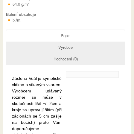
64.0 g/m²
Balení obsahuje
b./m.
Popis
Výrobce
Hodnocení (0)
Záclona Voál je syntetické
vlákno s vtkaným vzorem.
Výrobcem udávaný
rozměr se může v
skutočnosti líšit +/- 2cm a
kraje sa upravují šitím (při
záclonách se 5 cm zašije
na bocích) proto Vám
doporučujeme