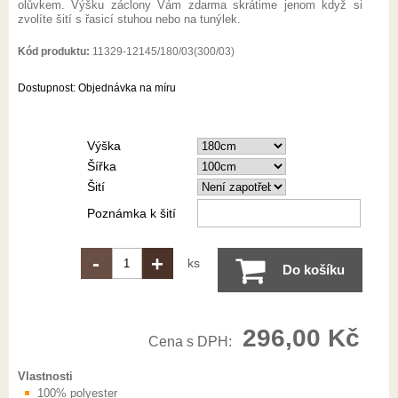
olůvkem. Výšku záclony Vám zdarma skrátime jenom když si
zvolíte šití s řasicí stuhou nebo na tunýlek.
Kód produktu:
11329-12145/180/03(300/03)
Dostupnost:
Objednávka na míru
Výška
Šířka
Šití
Poznámka k šití
-
+
ks
Do košíku
296,00 Kč
Cena s DPH:
Vlastnosti
100% polyester