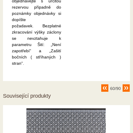
objednávejte s určitou
rezervou připadně do
poznámky objednávky si
dopíšte
požadavek. Bezplatné
zkracování výšky záclony
se nevztahuje k
parametru Šití: „Není
zapotřebí“ a „Zašití
bočních ( stříhaných )
stran“.
60/90
Související produkty