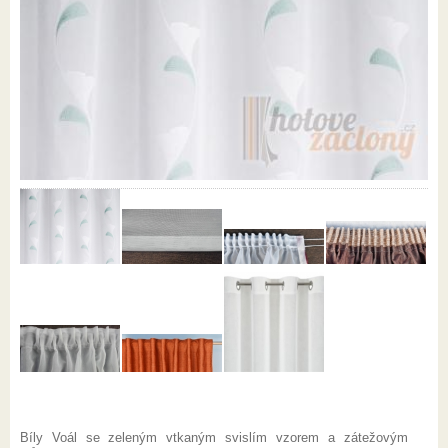
Bíly Voál se zeleným vtkaným svislím vzorem a zátežovým