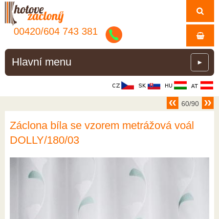
00420/
604
743
381
Hlavní menu
►
60/90
Záclona bíla se vzorem metrážová voál
DOLLY/180/03