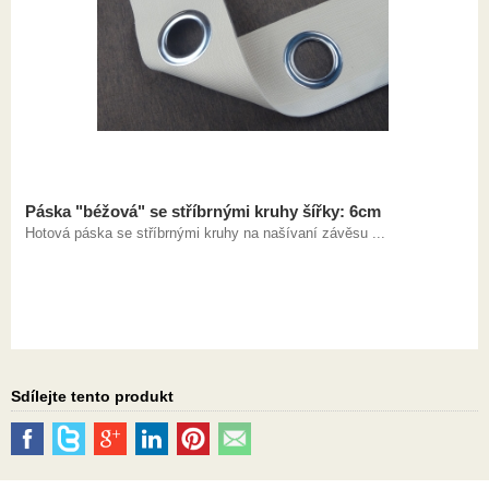
Páska "béžová" se stříbrnými kruhy šířky: 6cm
Hotová páska se stříbrnými kruhy na našívaní závěsu ...
Sdílejte tento produkt