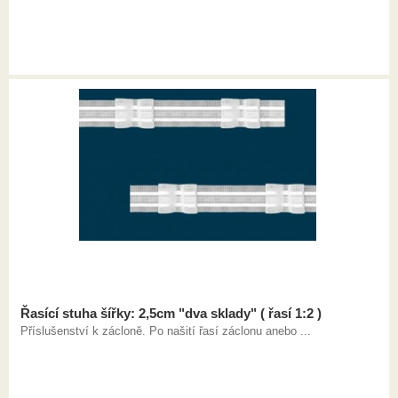
Řasící stuha šířky: 2,5cm "dva sklady" ( řasí 1:2 )
Příslušenství k zácloně. Po našití řasí záclonu anebo ...