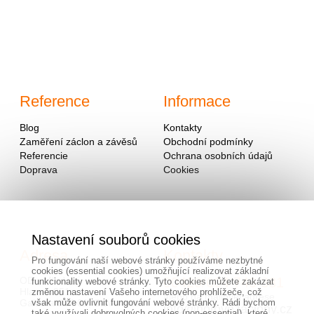
Reference
Informace
Blog
Kontakty
Zaměření záclon a závěsů
Obchodní podmínky
Referencie
Ochrana osobních údajů
Doprava
Cookies
Nastavení souborů cookies
Adresa
Kontakty
Pro fungování naší webové stránky používáme nezbytné
cookies (essential cookies) umožňující realizovat základní
OD - Mladosť
00420/
604
743 381
funkcionality webové stránky. Tyto cookies můžete zakázat
Hlavná 951
změnou nastavení Vašeho internetového prohlížeče, což
alebo na mailovej adrese
však může ovlivnit fungování webové stránky. Rádi bychom
Galanta 924 01, Slovensko
info@hotovezaclony.cz
také využívali dobrovolných cookies (non-essential), které