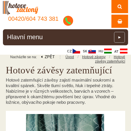
00420/
604
743
381
Hlavní menu
►
ZPĚT
⋮
/
/
Nacházíte se na:
Úvod
Hotové závesy
Hotové
závěsy zatemňující
Hotové závěsy zatemňující
Hotové zatemňující závěsy zajistí maximální soukromí a
kvalitní spánek. Skvěle tlumí světlo, hluk i tepelné ztráty.
Nabízíme je v různých velikostech, barvách a vzorech –
připravené k okamžitému pověšení bez úprav. Vhodné do
ložnice, obývacího pokoje nebo pracovny.