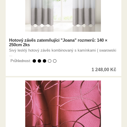
Hotový závěs zatemňujíci "Joana" rozmerů: 140 ×
250cm 2ks
Sivý lesklý hotový závěs kombinovaný s kamínkami ( swarowski
...
Průhlednost:
⚫ ⚫ ⚫ ⚪ ⚪
1 248,00
Kč