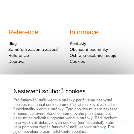
Reference
Informace
Blog
Kontakty
Zaměření záclon a závěsů
Obchodní podmínky
Referencie
Ochrana osobních údajů
Doprava
Cookies
Nastavení souborů cookies
Adresa
Kontakty
Pro fungování naší webové stránky používáme nezbytné
cookies (essential cookies) umožňující realizovat základní
OD - Mladosť
00420/
604
743 381
funkcionality webové stránky. Tyto cookies můžete zakázat
Hlavná 951
změnou nastavení Vašeho internetového prohlížeče, což
alebo na mailovej adrese
Galanta 924 01, Slovensko
však může ovlivnit fungování webové stránky. Rádi bychom
info@hotovezaclony.cz
také využívali dobrovolných cookies (non-essential), které
nám pomohou zlepšit fungování naší webové stránky. Pro
jejich povolení prosím odklikněte souhlas.