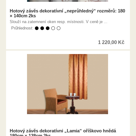
Hotový závěs dekoratívní „neprůhledný“ rozměrů: 180
× 140cm 2ks
Slouží na zatemnení oken resp. místnosti. V ceně je ...
Průhlednost:
⚫ ⚫ ⚫ ⚪ ⚪
1 220,00
Kč
Hotový závěs dekoratívni „Lamia“ oříškovo hnědá
180cm × 138cm 2ks