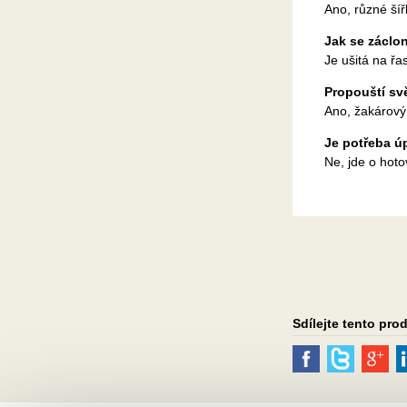
Ano, různé šíř
Jak se záclo
Je ušitá na řa
Propouští sv
Ano, žakárový
Je potřeba ú
Ne, jde o hot
Sdílejte tento pro