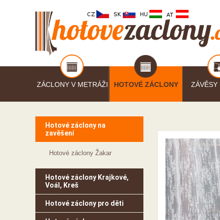
ZÁCLONY V METRÁŽI
HOTOVÉ ZÁCLONY
ZÁVĚSY
Hotové záclony na
zavěšení
Hotové záclony Žakar
Hotové záclony Krajkové,
Voál, Kreš
Hotové záclony pro děti