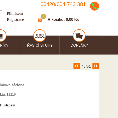
00420/
604
743
381
Přihlásení
0
V košíku:
0,00 Kč
Registrace
NÍKY
ŘASÍCÍ STUHY
DOPLŇKY
43/51
akárová
záclona
.
ktu:
12216
t:
Skladem