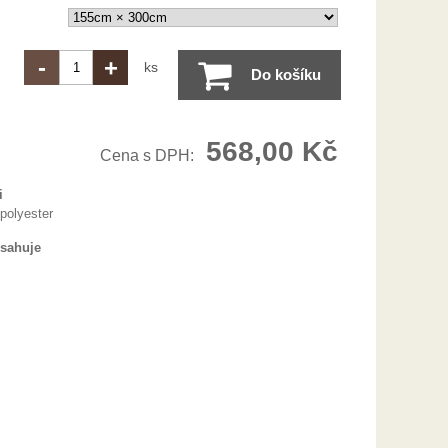
-
+
ks
Do košíku
568,00 Kč
Cena s DPH:
i
polyester
bsahuje