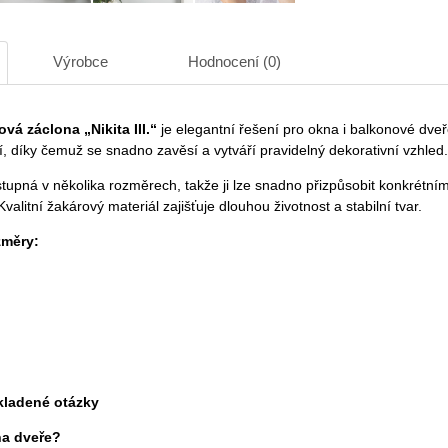
Výrobce
Hodnocení (0)
vá záclona „Nikita III.“
je elegantní řešení pro okna i balkonové dveř
í, díky čemuž se snadno zavěsí a vytváří pravidelný dekorativní vzhled.
tupná v několika rozměrech, takže ji lze snadno přizpůsobit konkrétní
valitní žakárový materiál zajišťuje dlouhou životnost a stabilní tvar.
změry:
kladené otázky
na dveře?