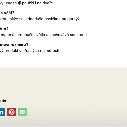
ky umožňují použití i na dveře.
na věší?
sení, takže se jednoduše navlékne na garnýž.
ětlo?
 materiál propouští světlo a zachovává soukromí.
prava rozměru?
ový produkt v přesných rozměrech.
dukt