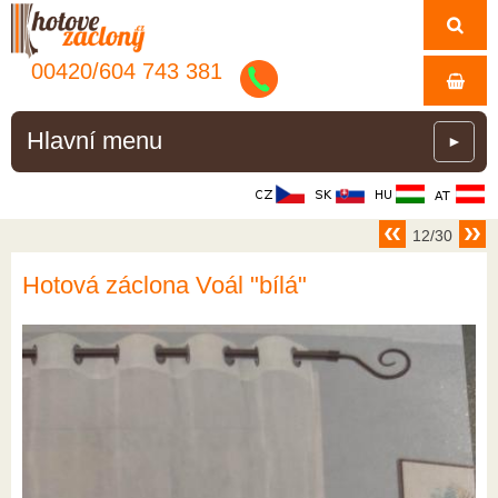
00420/
604
743
381
Hlavní menu
►
12/30
Hotová záclona Voál "bílá"