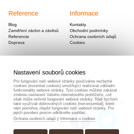
Reference
Informace
Blog
Kontakty
Zaměření záclon a závěsů
Obchodní podmínky
Referencie
Ochrana osobních údajů
Doprava
Cookies
Nastavení souborů cookies
Adresa
Kontakty
Pro fungování naší webové stránky používáme nezbytné
cookies (essential cookies) umožňující realizovat základní
OD - Mladosť
00420/
604
743 381
funkcionality webové stránky. Tyto cookies můžete zakázat
Hlavná 951
změnou nastavení Vašeho internetového prohlížeče, což
alebo na mailovej adrese
Galanta 924 01, Slovensko
však může ovlivnit fungování webové stránky. Rádi bychom
info@hotovezaclony.cz
také využívali dobrovolných cookies (non-essential), které
nám pomohou zlepšit fungování naší webové stránky. Pro
jejich povolení prosím odklikněte souhlas.
Ochrana osobních údajů
Informace o cookies
|